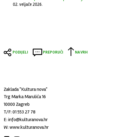
02. veljače 2026.
PODIJELI
PREPORUČI
NA VRH
Zaklada "Kultura nova"
Trg Marka Marulića 16
10000 Zagreb
T/F:
01 553 27 78
E:
info@kulturanova.hr
W:
www.kulturanova.hr