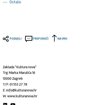
Ostalo
PODIJELI
PREPORUČI
NA VRH
Zaklada "Kultura nova"
Trg Marka Marulića 16
10000 Zagreb
T/F:
01 553 27 78
E:
info@kulturanova.hr
W:
www.kulturanova.hr