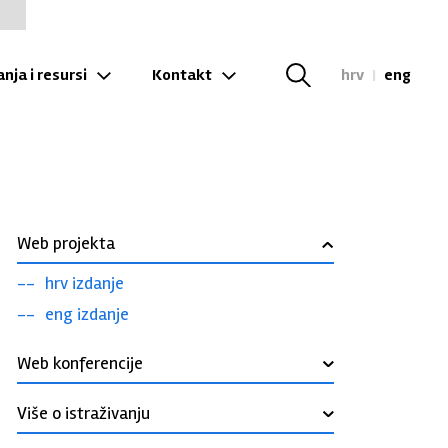
nja i resursi
Kontakt
hrv
|
eng
Web projekta
›
hrv izdanje
eng izdanje
Web konferencije
›
Više o istraživanju
›