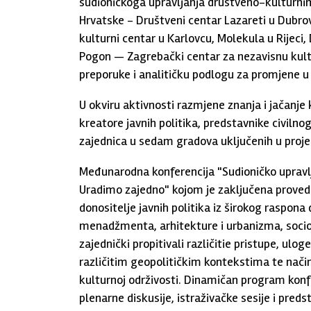
sudioničkoga upravljanja društveno-kulturnim 
Hrvatske - Društveni centar Lazareti u Dubro
kulturni centar u Karlovcu, Molekula u Rijeci,
Pogon — Zagrebački centar za nezavisnu kult
preporuke i analitičku podlogu za promjene u k
U okviru aktivnosti razmjene znanja i jačanje
kreatore javnih politika, predstavnike civilno
zajednica u sedam gradova uključenih u proje
Međunarodna konferencija "Sudioničko upravljanj
Uradimo zajedno" kojom je zaključena provedba
donositelje javnih politika iz širokog raspona 
menadžmenta, arhitekture i urbanizma, sociolog
zajednički propitivali različitie pristupe, ulog
različitim geopolitičkim kontekstima te način
kulturnoj održivosti. Dinamičan program konfe
plenarne diskusije, istraživačke sesije i predst