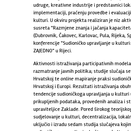
udruge, kreativne industrije i predstavnici lo
implementaciji, praćenju provedbe i evaluaciji
kulturi. U okviru projekta realiziran je niz ak
susreta "Razmjene znanja i jačanja kapaciteta
(Dubrovnik, Čakovec, Karlovac, Pula, Rijeka, S
konferencije "Sudioničko upravljanje u kulturi:
ZAJEDNO" u Rijeci.
Aktivnosti istraživanja participativnih modela 
razmatranje javnih politika; studije slučaja 
Hrvatskoj te
online
mapiranje praksi sudioničko
Hrvatskoj i Europi. Rezultati istraživanja ob
tendencije sudioničkoga upravljanja u kulturi 
prikupljenih podataka, provedenih analiza i st
upraviteljice Zaklade. Pored širokog teorijsk
sudjelovanje u kulturi, decentralizacija, lokaln
uključio i izradu sedam studija slučajeva ko