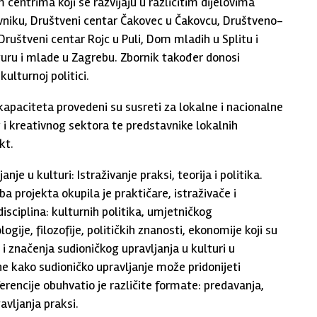
centrima koji se razvijaju u različitim dijelovima
vniku, Društveni centar Čakovec u Čakovcu, Društveno-
 Društveni centar Rojc u Puli, Dom mladih u Splitu i
uru i mlade u Zagrebu. Zbornik također donosi
ulturnoj politici.
 kapaciteta provedeni su susreti za lokalne i nacionalne
g i kreativnog sektora te predstavnike lokalnih
kt.
e u kulturi: Istraživanje praksi, teorija i politika.
 projekta okupila je praktičare, istraživače i
disciplina: kulturnih politika, umjetničkog
ije, filozofije, političkih znanosti, ekonomije koji su
e i značenja sudioničkog upravljanja u kulturi u
e kako sudioničko upravljanje može pridonijeti
rencije obuhvatio je različite formate: predavanja,
avljanja praksi.