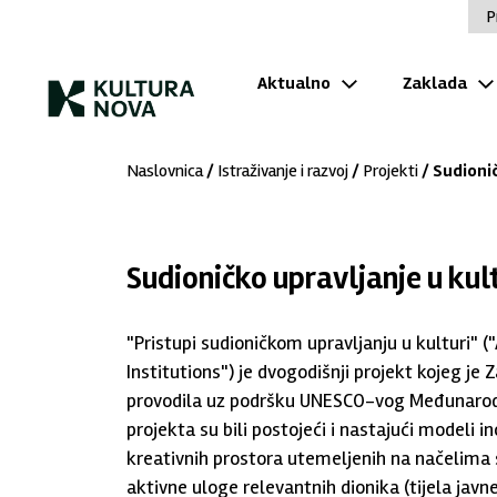
P
Aktualno
Zaklada
Naslovnica
/
Istraživanje i razvoj
/
Projekti
/ Sudionič
Sudioničko upravljanje u kul
"Pristupi sudioničkom upravljanju u kulturi" 
Institutions") je dvogodišnji projekt kojeg je
provodila uz podršku UNESCO-vog Međunarodno
projekta su bili postojeći i nastajući modeli in
kreativnih prostora utemeljenih na načelima s
aktivne uloge relevantnih dionika (tijela javne