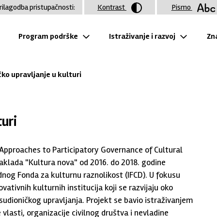
rilagodba pristupačnosti:
Kontrast
Pismo
Program podrške
Istraživanje i razvoj
Zna
ko upravljanje u kulturi
turi
("Approaches to Participatory Governance of Cultural
 Zaklada "Kultura nova" od 2016. do 2018. godine
g Fonda za kulturnu raznolikost (IFCD). U fokusu
ovativnih kulturnih institucija koji se razvijaju oko
udioničkog upravljanja. Projekt se bavio istraživanjem
 vlasti, organizacije civilnog društva i nevladine