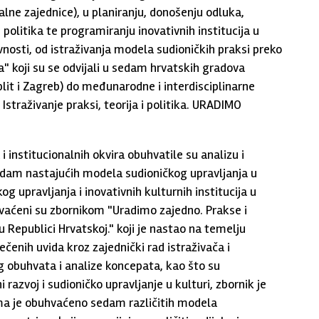
kalne zajednice), u planiranju, donošenju odluka,
 politika te programiranju inovativnih institucija u
tivnosti, od istraživanja modela sudioničkih praksi preko
" koji su se odvijali u sedam hrvatskih gradova
plit i Zagreb) do međunarodne i interdisciplinarne
 Istraživanje praksi, teorija i politika. URADIMO
i institucionalnih okvira obuhvatile su analizu i
sedam nastajućih modela sudioničkog upravljanja u
g upravljanja i inovativnih kulturnih institucija u
uhvaćeni su zbornikom "Uradimo zajedno. Prakse i
u Republici Hrvatskoj." koji je nastao na temelju
ečenih uvida kroz zajednički rad istraživača i
og obuhvata i analize koncepata, kao što su
i razvoj i sudioničko upravljanje u kulturi, zbornik je
jima je obuhvaćeno sedam različitih modela