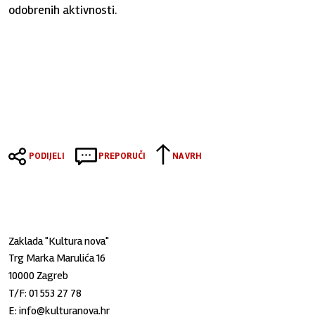
odobrenih aktivnosti.
PODIJELI
PREPORUČI
NA VRH
Zaklada "Kultura nova"
Trg Marka Marulića 16
10000 Zagreb
T/F:
01 553 27 78
E:
info@kulturanova.hr