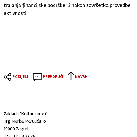
trajanja financijske podrške ili nakon završetka provedbe
aktivnosti.
PODIJELI
PREPORUČI
NA VRH
Zaklada "Kultura nova"
Trg Marka Marulića 16
10000 Zagreb
T/F:
01 553 27 78