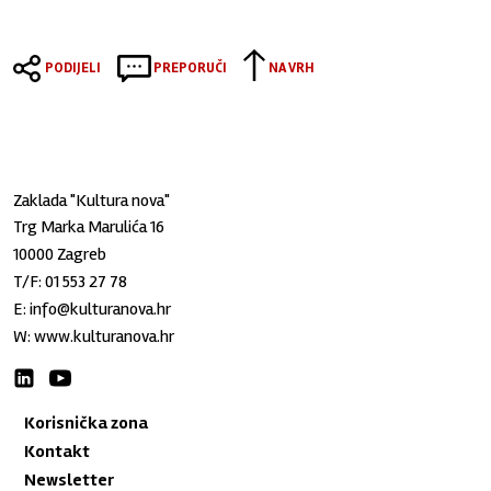
PODIJELI
PREPORUČI
NA VRH
Zaklada "Kultura nova"
Trg Marka Marulića 16
10000 Zagreb
T/F:
01 553 27 78
E:
info@kulturanova.hr
W:
www.kulturanova.hr
Korisnička zona
Kontakt
Newsletter