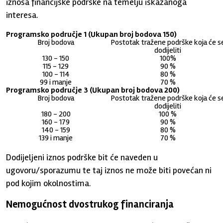
iznosa financijske podrške na temelju iskazanoga
interesa.
Programsko područje 1 (Ukupan broj bodova 150)
Broj bodova
Postotak tražene podrške koja će s
dodijeliti
130 - 150
100%
115 - 129
90 %
100 - 114
80 %
99 i manje
70 %
Programsko područje 3 (Ukupan broj bodova 200)
Broj bodova
Postotak tražene podrške koja će s
dodijeliti
180 - 200
100 %
160 - 179
90 %
140 - 159
80 %
139 i manje
70 %
Dodijeljeni iznos podrške bit će naveden u
ugovoru/sporazumu te taj iznos ne može biti povećan ni
pod kojim okolnostima.
Nemogućnost dvostrukog financiranja