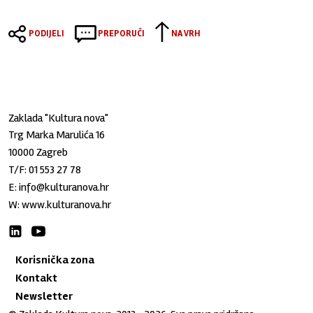
PODIJELI
PREPORUČI
NA VRH
Zaklada "Kultura nova"
Trg Marka Marulića 16
10000 Zagreb
T/F:
01 553 27 78
E:
info@kulturanova.hr
W:
www.kulturanova.hr
Korisnička zona
Kontakt
Newsletter