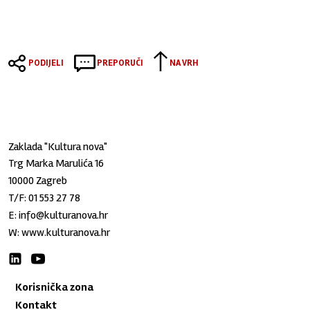
PODIJELI
PREPORUČI
NA VRH
Zaklada "Kultura nova"
Trg Marka Marulića 16
10000 Zagreb
T/F:
01 553 27 78
E:
info@kulturanova.hr
W:
www.kulturanova.hr
Korisnička zona
Kontakt