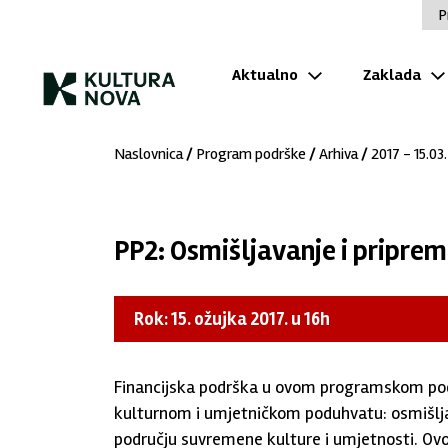
P
Aktualno
Zaklada
Naslovnica
/
Program podrške
/
Arhiva
/
2017 - 15.03.
PP2: Osmišljavanje i pripre
Rok: 15. ožujka 2017. u 16h
Financijska podrška u ovom programskom podr
kulturnom i umjetničkom poduhvatu: osmišljava
području suvremene kulture i umjetnosti. Ov