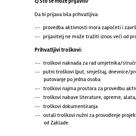
c) Što se može prijaviti?
Da bi prijava bila prihvatljiva:
provedba aktivnosti mora započeti i završit
prijavitelj ne može tražiti iznos veći od pr
Prihvatljivi troškovi:
troškovi naknada za rad umjetnika/struč
putni troškovi (put, smještaj, dnevnice/pr
putovanje po jedna osoba
troškovi najma prostora za provedbu aktivn
troškovi nabave literature, opreme, alata, 
troškovi dokumentiranja
ostali troškovi nužni za provođenje proje
od Zaklade