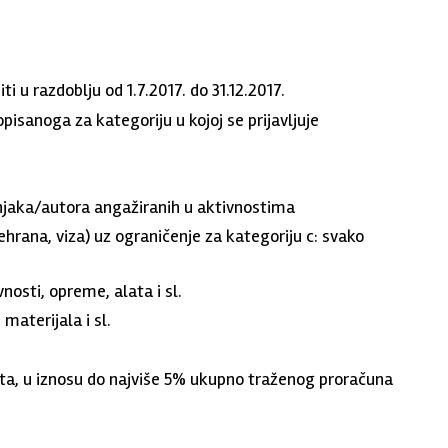
i u razdoblju od 1.7.2017. do 31.12.2017.
opisanoga za kategoriju u kojoj se prijavljuje
njaka/autora angažiranih u aktivnostima
ehrana, viza) uz ograničenje za kategoriju c: svako
osti, opreme, alata i sl.
materijala i sl.
kta, u iznosu do najviše 5% ukupno traženog proračuna