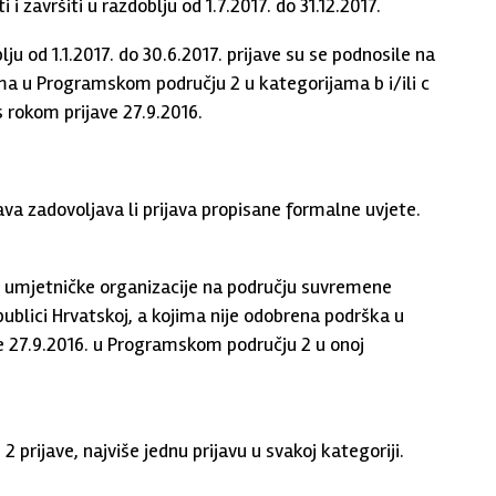
i završiti u razdoblju od 1.7.2017. do 31.12.2017.
ju od 1.1.2017. do 30.6.2017. prijave su se podnosile na
ama u Programskom području 2 u kategorijama b i/ili c
 rokom prijave 27.9.2016.
ava zadovoljava li prijava propisane formalne uvjete.
ili umjetničke organizacije na području suvremene
publici Hrvatskoj, a kojima nije odobrena podrška u
e 27.9.2016. u Programskom području 2 u onoj
 2 prijave, najviše jednu prijavu u svakoj kategoriji.