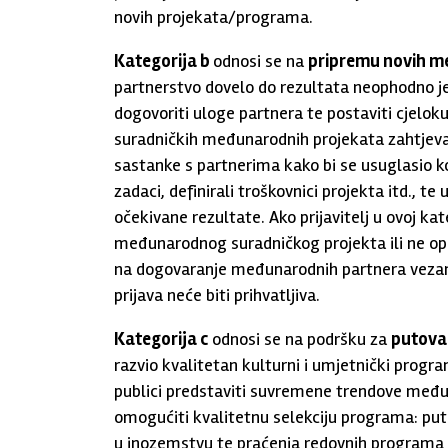
novih projekata/programa.
Kategorija b
odnosi se na
pripremu novih m
partnerstvo dovelo do rezultata neophodno je 
dogovoriti uloge partnera te postaviti cjelok
suradničkih međunarodnih projekata zahtjeva
sastanke s partnerima kako bi se usuglasio kon
zadaci, definirali troškovnici projekta itd., te
očekivane rezultate. Ako prijavitelj u ovoj kate
međunarodnog suradničkog projekta ili ne opiš
na dogovaranje međunarodnih partnera vezan
prijava neće biti prihvatljiva.
Kategorija c
odnosi se na podršku za
putovan
razvio kvalitetan kulturni i umjetnički progr
publici predstaviti suvremene trendove među
omogućiti kvalitetnu selekciju programa: put
u inozemstvu te praćenja redovnih programa or