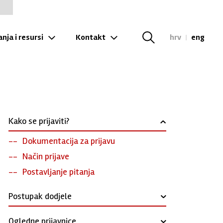
nja i resursi
Kontakt
hrv
|
eng
Kako se prijaviti?
›
Dokumentacija za prijavu
Način prijave
Postavljanje pitanja
Postupak dodjele
›
Ogledne prijavnice
›