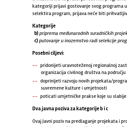
kategoriji prijavi gostovanje svog programa u
selektira program, prijava neće biti prihvatlji
Kategorije
b)
priprema međunarodnih suradničkih projek
c)
putovanje u inozemstvo radi selekcije pro
Posebni ciljevi:
pridonijeti uravnoteženoj regionalnoj zas
organizacija civilnog društva na područj
doprinijeti razvoju novih projekata/progr
suvremene kulture i umjetnosti
poticati umjetničke prakse koje su slabije 
Dva javna poziva za kategorije b i c
Ovaj Javni poziv na predlaganje projekata i 