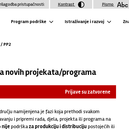
rilagodba pristupačnosti:
Kontrast
Pismo
Program podrške
Istraživanje i razvoj
Zna
/ PP2
ma novih projekata/programa
Prijave su zatvorene
učju namijenjena je fazi koja prethodi svakom
nju i pripremi rada, djela, projekta ili programa na
o
nije
podrška
za produkciju i distribuciju
postojećih ili