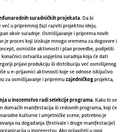
eđunarodnih suradničkih projekata
. Da bi
već u pripremnoj fazi razviti projektnu ideju,
upan okvir suradnje. Osmišljavanje i priprema novih
n je proces koji iziskuje mnogo vremena za dogovore i
cept, osmislile aktivnosti i plan provedbe, podijelili
 u konačnici ostvarila uspješna suradnja koja će dati
goriji prijavi produkciju ili distribuciju već osmišljenog
e u e-prijavnici aktivnosti koje se odnose isključivo
u za osmišljavanje i pripremu
zajedničkog
projekta,
ja u inozemstvo radi selekcije programa
. Kako bi se
am domaćih manifestacija ili redovnih programa, koji će
narodne kulturne i umjetničke scene, potrebno je
ovanja na događanja (festivale i druge manifestacije)
ganizacija u inozemstvu. Ako prijavitelj u ovoj