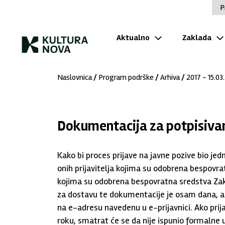
P
Aktualno
Zaklada
Naslovnica
/
Program podrške
/
Arhiva
/
2017 - 15.03.
Dokumentacija za potpisiva
Kako bi proces prijave na javne pozive bio jed
onih prijavitelja kojima su odobrena bespovratn
kojima su odobrena bespovratna sredstva Za
za dostavu te dokumentacije je osam dana, a 
na e-adresu navedenu u e-prijavnici. Ako pri
roku, smatrat će se da nije ispunio formalne u