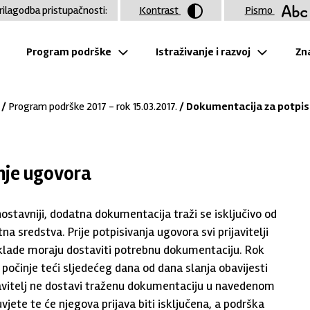
rilagodba pristupačnosti:
Kontrast
Pismo
Program podrške
Istraživanje i razvoj
Zna
/
Program podrške 2017 - rok 15.03.2017.
/ Dokumentacija za potpis
nje ugovora
nostavniji, dodatna dokumentacija traži se isključivo od
a sredstva. Prije potpisivanja ugovora svi prijavitelji
klade moraju dostaviti potrebnu dokumentaciju. Rok
počinje teći sljedećeg dana od dana slanja obavijesti
javitelj ne dostavi traženu dokumentaciju u navedenom
vjete te će njegova prijava biti isključena, a podrška