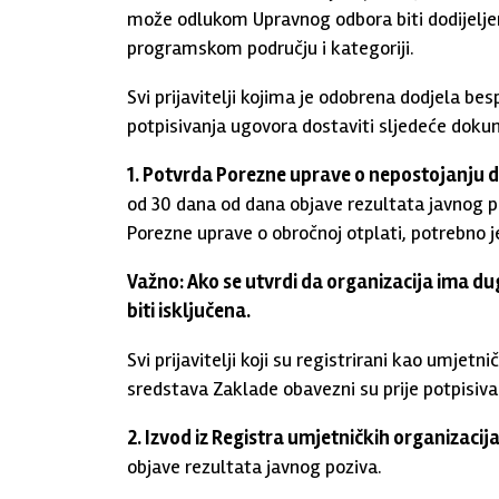
može odlukom Upravnog odbora biti dodijeljena
programskom području i kategoriji.
Svi prijavitelji kojima je odobrena dodjela be
potpisivanja ugovora dostaviti sljedeće dok
1. Potvrda Porezne uprave o nepostojanju 
od 30 dana od dana objave rezultata javnog p
Porezne uprave o obročnoj otplati, potrebno je
Važno: Ako se utvrdi da organizacija ima du
biti isključena.
Svi prijavitelji koji su registrirani kao umjet
sredstava Zaklade obavezni su prije potpisiva
2. Izvod iz Registra umjetničkih organizacij
objave rezultata javnog poziva.