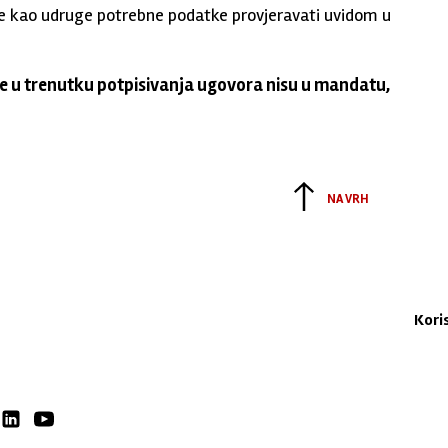
ane kao udruge potrebne podatke provjeravati uvidom u
je u trenutku potpisivanja ugovora nisu u mandatu,
NA VRH
Kori