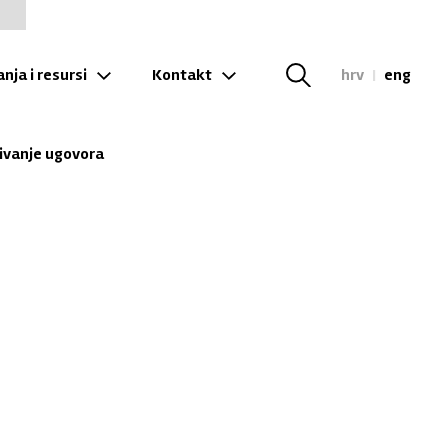
nja i resursi
Kontakt
hrv
|
eng
ivanje ugovora