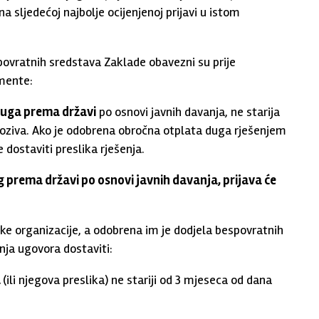
 sljedećoj najbolje ocijenjenoj prijavi u istom
spovratnih sredstava Zaklade obavezni su prije
umente:
duga prema državi
po osnovi javnih davanja, ne starija
oziva. Ako je odobrena obročna otplata duga rješenjem
 dostaviti preslika rješenja.
g prema državi po osnovi javnih davanja, prijava će
ničke organizacije, a odobrena im je dodjela bespovratnih
nja ugovora dostaviti:
a
(ili njegova preslika) ne stariji od 3 mjeseca od dana