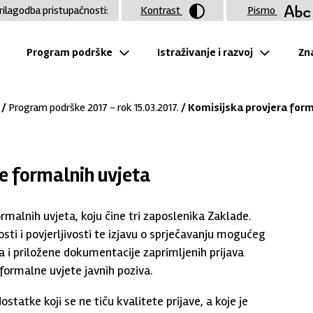
rilagodba pristupačnosti:
Kontrast
Pismo
Program podrške
Istraživanje i razvoj
Zna
/
Program podrške 2017 - rok 15.03.2017.
/ Komisijska provjera form
e formalnih uvjeta
rmalnih uvjeta, koju čine tri zaposlenika Zaklade.
osti i povjerljivosti te izjavu o sprječavanju mogućeg
 i priložene dokumentacije zaprimljenih prijava
 formalne uvjete javnih poziva.
statke koji se ne tiču kvalitete prijave, a koje je