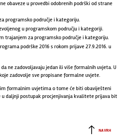
vorne obaveze u provedbi odobrenih podrški od strane
a za programsko područje i kategoriju.
 dozvoljenog u programskom području i kategoriji.
nim trajanjem za programsko područje i kategoriju.
 Programa podrške 2016 s rokom prijave 27.9.2016. u
i da ne zadovoljavaju jedan ili više formalnih uvjeta. U
koje zadovolje sve propisane formalne uvjete.
sanim formalnim uvjetima o tome će biti obaviješteni
u daljnji postupak procjenjivanja kvalitete prijava bit
NA VRH