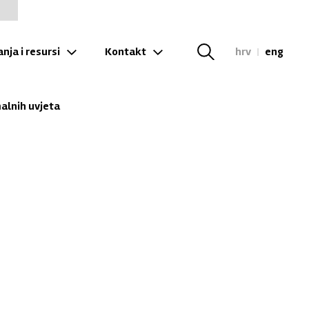
nja i resursi
Kontakt
hrv
|
eng
alnih uvjeta