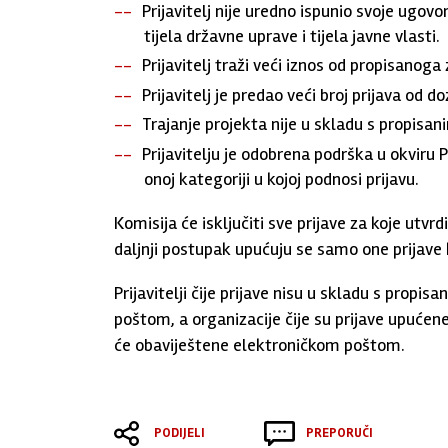
Prijavitelj nije uredno ispunio svoje ugo
tijela državne uprave i tijela javne vlasti.
Prijavitelj traži veći iznos od propisanog
Prijavitelj je predao veći broj prijava od
Trajanje projekta nije u skladu s propisa
Prijavitelju je odobrena podrška u okviru
onoj kategoriji u kojoj podnosi prijavu.
Komisija će isključiti sve prijave za koje utvrd
daljnji postupak upućuju se samo one prijave 
Prijavitelji čije prijave nisu u skladu s propi
poštom, a organizacije čije su prijave upućene 
će obaviještene elektroničkom poštom.
PODIJELI
PREPORUČI