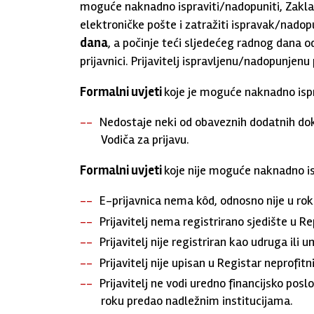
moguće naknadno ispraviti/nadopuniti, Zaklad
elektroničke pošte i zatražiti ispravak/nadop
dana
, a počinje teći sljedećeg radnog dana 
prijavnici. Prijavitelj ispravljenu/nadopunjen
Formalni uvjeti
koje je moguće naknadno ispr
Nedostaje neki od obaveznih dodatnih dokum
Vodiča za prijavu.
Formalni uvjeti
koje nije moguće naknadno is
E-prijavnica nema kôd, odnosno nije u rok
Prijavitelj nema registrirano sjedište u Re
Prijavitelj nije registriran kao udruga ili 
Prijavitelj nije upisan u Registar neprofitn
Prijavitelj ne vodi uredno financijsko poslo
roku predao nadležnim institucijama.