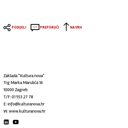
PODIJELI
PREPORUČI
NA VRH
Zaklada "Kultura nova"
Trg Marka Marulića 16
10000 Zagreb
T/F:
01 553 27 78
E:
info@kulturanova.hr
W:
www.kulturanova.hr