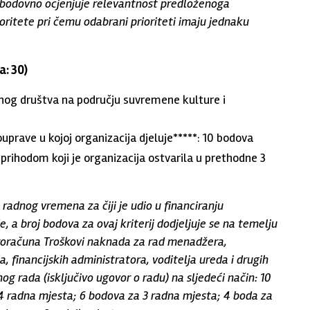
 bodovno ocjenjuje relevantnost predloženoga
ritete pri čemu odabrani prioriteti imaju jednaku
a: 30)
ilnog društva na području suvremene kulture i
uprave u kojoj organizacija djeluje*****: 10 bodova
prihodom koji je organizacija ostvarila u prethodne 3
radnog vremena za čiji je udio u financiranju
 a broj bodova za ovaj kriterij dodjeljuje se na temelju
proračuna Troškovi naknada za rad menadžera,
 financijskih administratora, voditelja ureda i drugih
og rada (isključivo ugovor o radu) na sljedeći način: 10
 4 radna mjesta; 6 bodova za 3 radna mjesta; 4 boda za