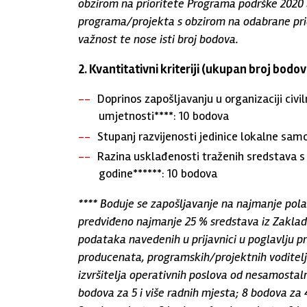
obzirom na prioritete Programa podrške 2020
programa/projekta s obzirom na odabrane prio
važnost te nose isti broj bodova.
2. Kvantitativni kriteriji (ukupan broj bodov
Doprinos zapošljavanju u organizaciji civ
umjetnosti****: 10 bodova
Stupanj razvijenosti jedinice lokalne samo
Razina usklađenosti traženih sredstava s 
godine******: 10 bodova
**** Boduje se zapošljavanje na najmanje pola 
predviđeno najmanje 25 % sredstava iz Zaklade,
podataka navedenih u prijavnici u poglavlju 
producenata, programskih/projektnih voditelja,
izvršitelja operativnih poslova od nesamostaln
bodova za 5 i više radnih mjesta; 8 bodova za