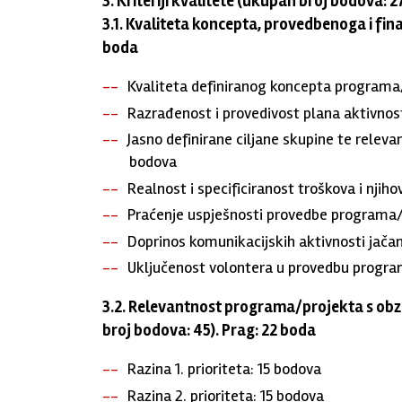
3. Kriteriji kvalitete (ukupan broj bodova: 2
3.1. Kvaliteta koncepta, provedbenoga i fin
boda
Kvaliteta definiranog koncepta programa
Razrađenost i provedivost plana aktivnost
Jasno definirane ciljane skupine te releva
bodova
Realnost i specificiranost troškova i nji
Praćenje uspješnosti provedbe programa/
Doprinos komunikacijskih aktivnosti jačan
Uključenost volontera u provedbu progra
3.2. Relevantnost programa/projekta s ob
broj bodova: 45). Prag: 22 boda
Razina 1. prioriteta: 15 bodova
Razina 2. prioriteta: 15 bodova