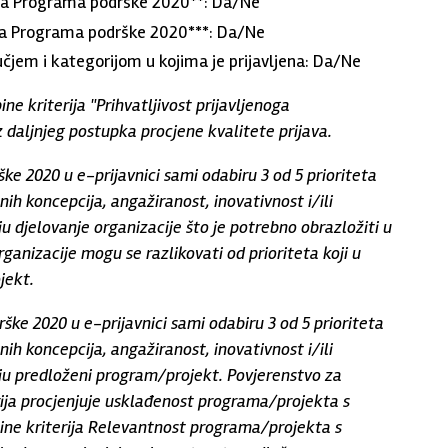
tima Programa podrške 2020**: Da/Ne
ima Programa podrške 2020***: Da/Ne
čjem i kategorijom u kojima je prijavljena: Da/Ne
ine kriterija "Prihvatljivost prijavljenoga
z daljnjeg postupka procjene kvalitete prijava.
rške 2020 u e-prijavnici sami odabiru 3 od 5 prioriteta
nih koncepcija, angažiranost, inovativnost i/ili
uju djelovanje organizacije što je potrebno obrazložiti u
organizacije mogu se razlikovati od prioriteta koji u
jekt.
drške 2020 u e-prijavnici sami odabiru 3 od 5 prioriteta
nih koncepcija, angažiranost, inovativnost i/ili
isuju predloženi program/projekt. Povjerenstvo za
erija procjenjuje usklađenost programa/projekta s
ine kriterija Relevantnost programa/projekta s