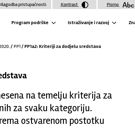
rilagodba pristupačnosti:
Kontrast
Pismo
Program podrške
Istraživanje i razvoj
Zna
 2020.
/
PP1
/ PP1a2: Kriteriji za dodjelu sredstava
redstava
esena na temelju kriterija za
nih za svaku kategoriju.
 prema ostvarenom postotku