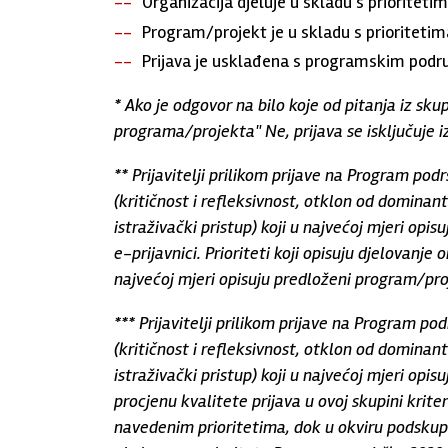
Organizacija djeluje u skladu s priorite
Program/projekt je u skladu s prioritet
Prijava je usklađena s programskim podru
* Ako je odgovor na bilo koje od pitanja iz skup
programa/projekta" Ne, prijava se isključuje i
** Prijavitelji prilikom prijave na Program pod
(kritičnost i refleksivnost, otklon od dominant
istraživački pristup) koji u najvećoj mjeri opis
e-prijavnici. Prioriteti koji opisuju djelovanje 
najvećoj mjeri opisuju predloženi program/pro
*** Prijavitelji prilikom prijave na Program po
(kritičnost i refleksivnost, otklon od dominant
istraživački pristup) koji u najvećoj mjeri op
procjenu kvalitete prijava u ovoj skupini krit
navedenim prioritetima, dok u okviru podskup