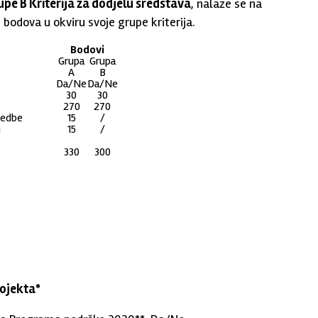
upe B Kriterija za dodjelu sredstava
, nalaze se na
bodova u okviru svoje grupe kriterija.
Bodovi
Grupa
Grupa
A
B
Da/Ne
Da/Ne
30
30
270
270
ovedbe
15
/
h
15
/
330
300
rojekta*