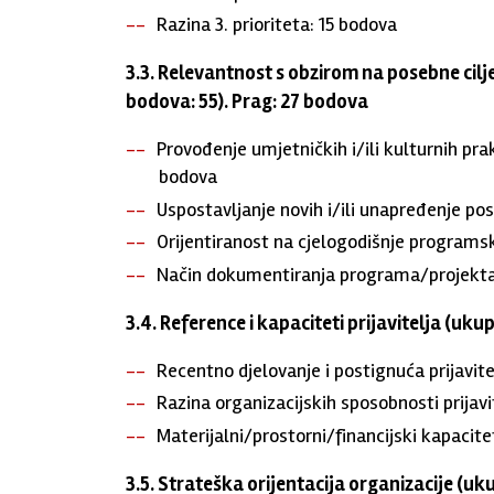
Razina 3. prioriteta: 15 bodova
3.3. Relevantnost s obzirom na posebne ci
bodova: 55). Prag: 27 bodova
Provođenje umjetničkih i/ili kulturnih praks
bodova
Uspostavljanje novih i/ili unapređenje po
Orijentiranost na cjelogodišnje programs
Način dokumentiranja programa/projekta
3.4. Reference i kapaciteti prijavitelja (uk
Recentno djelovanje i postignuća prijavite
Razina organizacijskih sposobnosti prijavi
Materijalni/prostorni/financijski kapacitet
3.5. Strateška orijentacija organizacije (uk