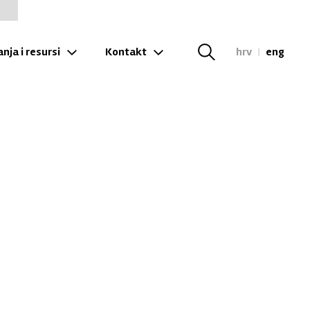
nja i resursi
Kontakt
hrv
|
eng