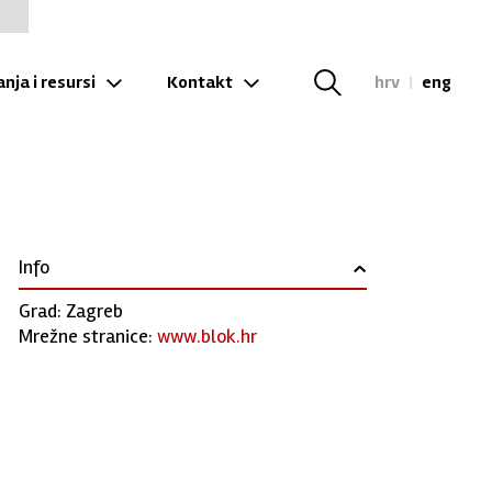
nja i resursi
Kontakt
hrv
|
eng
Info
›
Grad: Zagreb
Mrežne stranice:
www.blok.hr