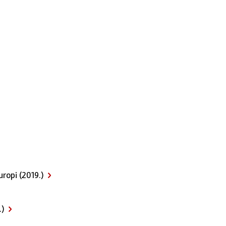
uropi (2019.)
.)