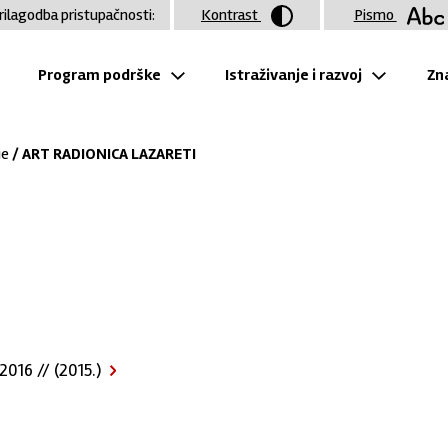
rilagodba pristupačnosti:
Kontrast
Pismo
Program podrške
Istraživanje i razvoj
Zna
je
/ ART RADIONICA LAZARETI
016 // (2015.)