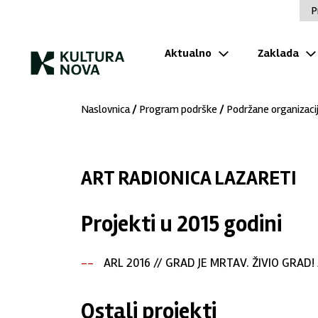
P
Aktualno
Zaklada
Naslovnica
/
Program podrške
/
Podržane organizaci
ART RADIONICA LAZARETI
Projekti u 2015 godini
ARL 2016 // GRAD JE MRTAV. ŽIVIO GRAD! 2
Ostali projekti