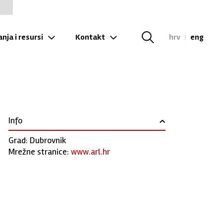
nja i resursi
Kontakt
hrv
|
eng
Info
›
Grad: Dubrovnik
Mrežne stranice:
www.arl.hr