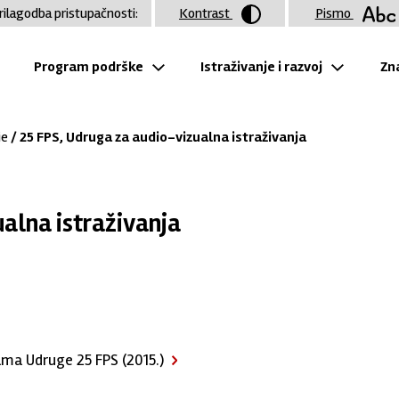
rilagodba pristupačnosti:
Kontrast
Pismo
Program podrške
Istraživanje i razvoj
Zna
je
/ 25 FPS, Udruga za audio-vizualna istraživanja
ualna istraživanja
rama Udruge 25 FPS (2015.)