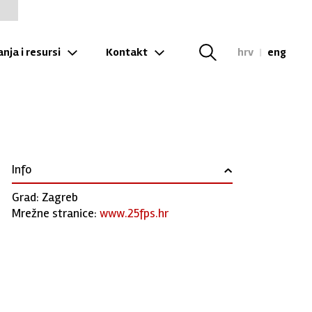
nja i resursi
Kontakt
hrv
|
eng
Info
›
Grad: Zagreb
Mrežne stranice:
www.25fps.hr