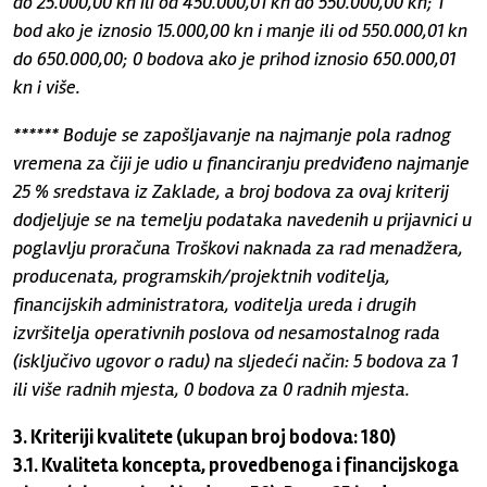
do 25.000,00 kn ili od 450.000,01 kn do 550.000,00 kn; 1
bod ako je iznosio 15.000,00 kn i manje ili od 550.000,01 kn
do 650.000,00; 0 bodova ako je prihod iznosio 650.000,01
kn i više.
****** Boduje se zapošljavanje na najmanje pola radnog
vremena za čiji je udio u financiranju predviđeno najmanje
25 % sredstava iz Zaklade, a broj bodova za ovaj kriterij
dodjeljuje se na temelju podataka navedenih u prijavnici u
poglavlju proračuna Troškovi naknada za rad menadžera,
producenata, programskih/projektnih voditelja,
financijskih administratora, voditelja ureda i drugih
izvršitelja operativnih poslova od nesamostalnog rada
(isključivo ugovor o radu) na sljedeći način: 5 bodova za 1
ili više radnih mjesta, 0 bodova za 0 radnih mjesta.
3. Kriteriji kvalitete (ukupan broj bodova: 180)
3.1. Kvaliteta koncepta, provedbenoga i financijskoga