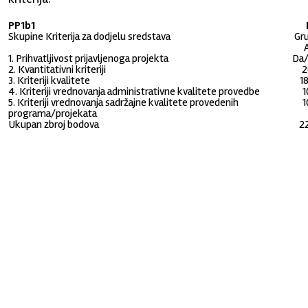
PP1b1
Skupine Kriterija za dodjelu sredstava
Gr
1. Prihvatljivost prijavljenoga projekta
Da
2. Kvantitativni kriteriji
2
3. Kriteriji kvalitete
1
4. Kriteriji vrednovanja administrativne kvalitete provedbe
1
5. Kriteriji vrednovanja sadržajne kvalitete provedenih
1
programa/projekata
Ukupan zbroj bodova
2