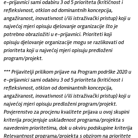
e-prijavnici sami odabiru 3 od 5 prioriteta (kritičnost i
refleksivnost, otklon od dominantnih koncepcija,
angažiranost, inovativnost i/ili istraživački pristup) koji u
najvećoj mjeri opisuju djelovanje organizacije što je
potrebno obrazložiti u e-prijavnici. Prioriteti koji
opisuju djelovanje organizacije mogu se razlikovati od
prioriteta koji u najvećoj mjeri opisuju predloženi
program/projekt.
*** Prijavitelji prilikom prijave na Program podrške 2020 u
e-prijavnici sami odabiru 3 od 5 prioriteta (kritičnost i
refleksivnost, otklon od dominantnih koncepcija,
angažiranost, inovativnost i/ili istraživački pristup) koji u
najvećoj mjeri opisuju predloženi program/projekt.
Povjerenstvo za procjenu kvalitete prijava u ovoj skupini
kriterija procjenjuje usklađenost programa/projekta s
navedenim prioritetima, dok u okviru podskupine kriterija
Relevantnost programa/projekta s obzirom na prioritete