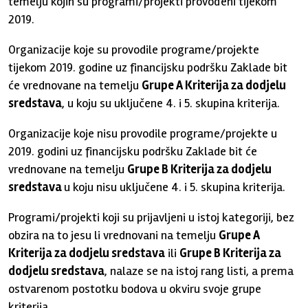
temelju kojih su programi/projekti provođeni tijekom
2019.
Organizacije koje su provodile programe/projekte
tijekom 2019. godine uz financijsku podršku Zaklade bit
će vrednovane na temelju
Grupe A Kriterija za dodjelu
sredstava
, u koju su uključene 4. i 5. skupina kriterija.
Organizacije koje nisu provodile programe/projekte u
2019. godini uz financijsku podršku Zaklade bit će
vrednovane na temelju
Grupe B Kriterija za dodjelu
sredstava
u koju nisu uključene 4. i 5. skupina kriterija.
Programi/projekti koji su prijavljeni u istoj kategoriji, bez
obzira na to jesu li vrednovani na temelju
Grupe A
Kriterija za dodjelu sredstava
ili
Grupe B Kriterija za
dodjelu sredstava
, nalaze se na istoj rang listi, a prema
ostvarenom postotku bodova u okviru svoje grupe
kriterija.