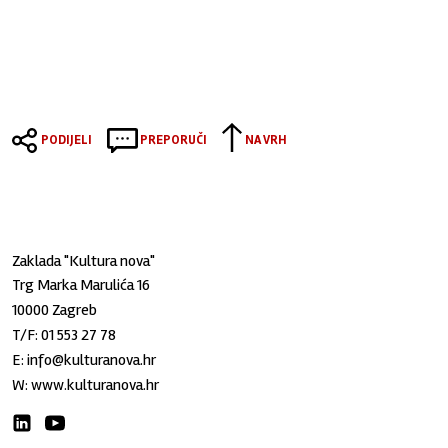
PODIJELI
PREPORUČI
NA VRH
Zaklada "Kultura nova"
Trg Marka Marulića 16
10000 Zagreb
T/F:
01 553 27 78
E:
info@kulturanova.hr
W:
www.kulturanova.hr