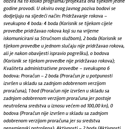
obzira na to koliko programa/projekata ona tijekom jedne
godine provodi. U okviru ovog Javnog poziva bodovi se
dodjeljuju na sljedeći način: Pridržavanje rokova –
sveukupno 4 boda: 4 boda (Korisnik se tijekom cijele
provedbe pridržavao rokova koji su na vrijeme
iskomunicirani sa Stručnom službom), 2 boda (Korisnik se
tijekom provedbe u jednom slučaju nije pridržavao rokova,
ali je nakon obavijesti ispravio pogrešku), o bodova
(Korisnik se tijekom provedbe nije pridržavao rokova);
Kvaliteta administrativne provedbe – sveukupno 6
bodova: Proračun – 2 boda (Proračun je u potpunosti
izvršen u skladu sa zadnjom odobrenom verzijom
proračuna), 1 bod (Proračun nije izvršen u skladu sa
zadnjom odobrenom verzijom proračuna jer postoje
neutrošena sredstva u iznosu većem od 100,00 kn), 0
bodova (Proračun nije izvršen u skladu sa zadnjom
odobrenom verzijom proračuna jer su sredstva
nenamjenski potrošena); Aktivnosti – 2 boda (Aktivnosti