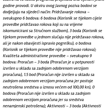
godine provodi. U okviru ovog Javnog poziva bodovi se
dodjeljuju na sljedeći način: Pridržavanje rokova –
sveukupno 6 bodova: 6 bodova (Korisnik se tijekom cijele
provedbe pridržavao rokova koji su na vrijeme
iskomunicirani sa Stručnom službom), 3 boda (Korisnik se
tijekom provedbe u jednom slučaju nije pridržavao rokova,
ali je nakon obavijesti ispravio pogrešku), o bodova
(Korisnik se tijekom provedbe nije pridržavao rokova);
Kvaliteta administrativne provedbe – sveukupno 9
bodova: Proračun – 3 boda (Proračun je u potpunosti
izvršen u skladu sa zadnjom odobrenom verzijom
proračuna), 1.5 bod (Proračun nije izvršen u skladu sa
zadnjom odobrenom verzijom proračuna jer postoje
neutrošena sredstva u iznosu većem od 100,00 kn), 0
bodova (Proračun nije izvršen u skladu sa zadnjom
odobrenom verzijom proračuna jer su sredstva
nenamjenski potrošena); Aktivnosti – 3 boda (Aktivnosti