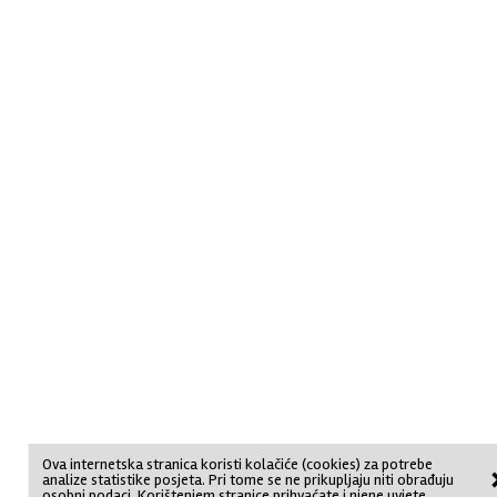
Ova internetska stranica koristi kolačiće (cookies) za potrebe
analize statistike posjeta. Pri tome se ne prikupljaju niti obrađuju
osobni podaci. Korištenjem stranice prihvaćate i njene uvjete