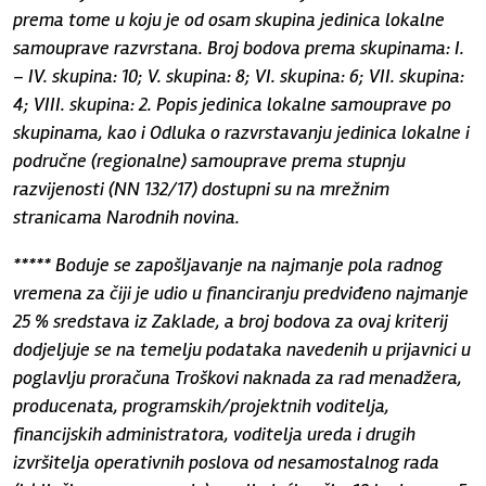
prema tome u koju je od osam skupina jedinica lokalne
samouprave razvrstana. Broj bodova prema skupinama: I.
– IV. skupina: 10; V. skupina: 8; VI. skupina: 6; VII. skupina:
4; VIII. skupina: 2. Popis jedinica lokalne samouprave po
skupinama, kao i Odluka o razvrstavanju jedinica lokalne i
područne (regionalne) samouprave prema stupnju
razvijenosti (NN 132/17) dostupni su na mrežnim
stranicama Narodnih novina.
***** Boduje se zapošljavanje na najmanje pola radnog
vremena za čiji je udio u financiranju predviđeno najmanje
25 % sredstava iz Zaklade, a broj bodova za ovaj kriterij
dodjeljuje se na temelju podataka navedenih u prijavnici u
poglavlju proračuna Troškovi naknada za rad menadžera,
producenata, programskih/projektnih voditelja,
financijskih administratora, voditelja ureda i drugih
izvršitelja operativnih poslova od nesamostalnog rada