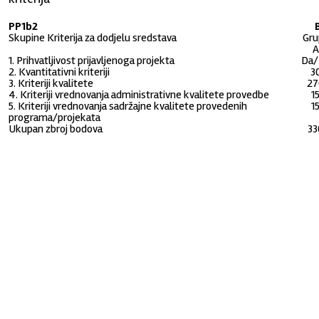
PP1b2
Skupine Kriterija za dodjelu sredstava
Gru
A
1. Prihvatljivost prijavljenoga projekta
Da/
2. Kvantitativni kriteriji
3
3. Kriteriji kvalitete
27
4. Kriteriji vrednovanja administrativne kvalitete provedbe
1
5. Kriteriji vrednovanja sadržajne kvalitete provedenih
1
programa/projekata
Ukupan zbroj bodova
33