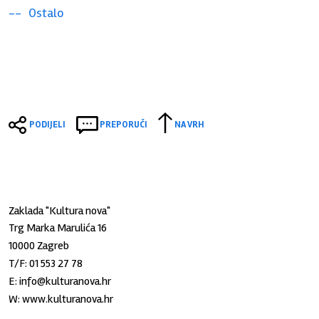
Ostalo
PODIJELI
PREPORUČI
NA VRH
Zaklada "Kultura nova"
Trg Marka Marulića 16
10000 Zagreb
T/F:
01 553 27 78
E:
info@kulturanova.hr
W:
www.kulturanova.hr