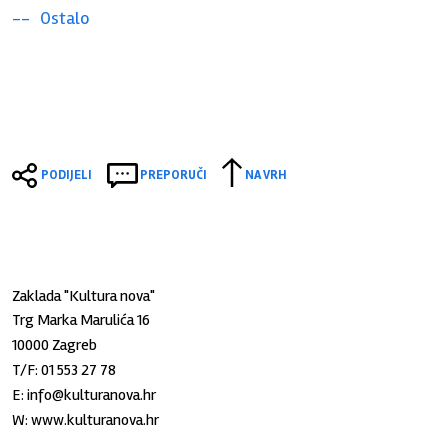
Ostalo
PODIJELI
PREPORUČI
NA VRH
Zaklada "Kultura nova"
Trg Marka Marulića 16
10000 Zagreb
T/F:
01 553 27 78
E:
info@kulturanova.hr
W:
www.kulturanova.hr