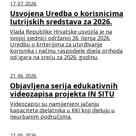
17. 07. 2026.
Usvojena Uredba o korisnicima
lutrijskih sredstava za 2026.
Vlada Republike Hrvatske usvojila je na
svojoj sjednici održanoj 26. lipnja 2026.
Uredbu o kriterijima za utvrđivanje
korisnika i načinu raspodjele dijela prihoda
od igara na sreću za 2026. godinu.
21. 06. 2026.
Objavljena serija edukativnih
videozapisa projekta IN SITU
Videozapisi su namijenjeni jačanju
kapaciteta djelatnika u KKI koji djeluju u
neurbanim područjima.
22. 05. 2026.