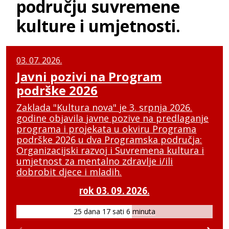
području suvremene
kulture i umjetnosti.
03. 07. 2026.
Javni pozivi na Program
podrške 2026
Zaklada "Kultura nova" je 3. srpnja 2026.
godine objavila javne pozive na predlaganje
programa i projekata u okviru Programa
podrške 2026 u dva Programska područja:
Organizacijski razvoj i Suvremena kultura i
umjetnost za mentalno zdravlje i/ili
dobrobit djece i mladih.
rok 03. 09. 2026.
25 dana 17 sati 6 minuta