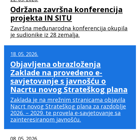
Održana završna konferencija
projekta IN SITU
Završna međunarodna konferencija okupila
je sudionike iz 28 zemalja.
18. 05. 2026.
Objavljena obrazloženja
Zaklade na provedeno e-
savjetovanje s javnošću o
Nacrtu novog Strateškog plana
Zaklada je na mrežnim stranicama objavila
Nacrt novog Strateškog plana za razdoblje
2026. – 2029. te provela e-savjetovanje sa
zainteresiranom javnošću.
08. 05. 2026.