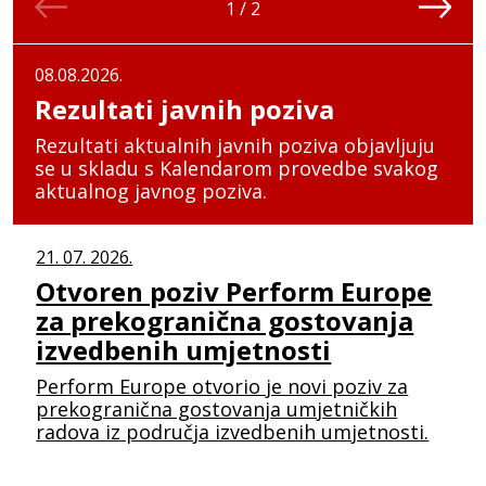
1
/
2
08.08.2026.
Rezultati javnih poziva
Rezultati aktualnih javnih poziva objavljuju
se u skladu s Kalendarom provedbe svakog
aktualnog javnog poziva.
21. 07. 2026.
Otvoren poziv Perform Europe
za prekogranična gostovanja
izvedbenih umjetnosti
Perform Europe otvorio je novi poziv za
prekogranična gostovanja umjetničkih
radova iz područja izvedbenih umjetnosti.