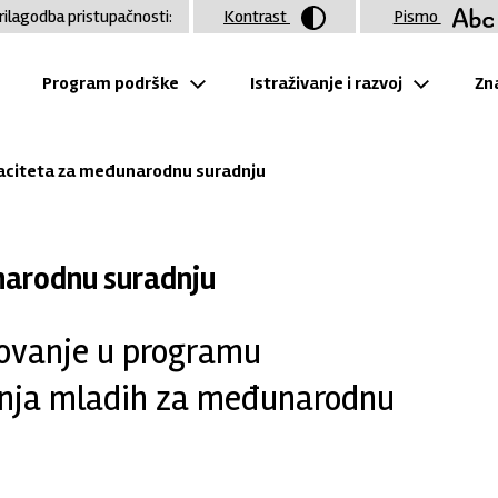
rilagodba pristupačnosti:
Kontrast
Pismo
Program podrške
Istraživanje i razvoj
Zna
paciteta za međunarodnu suradnju
narodnu suradnju
lovanje u programu
anja mladih za međunarodnu