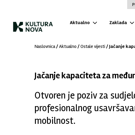
P
Aktualno
Zaklada
Naslovnica
/
Aktualno
/
Ostale vijesti
/ Jačanje ka
Jačanje kapaciteta za među
Otvoren je poziv za sudje
profesionalnog usavršav
mobilnost.