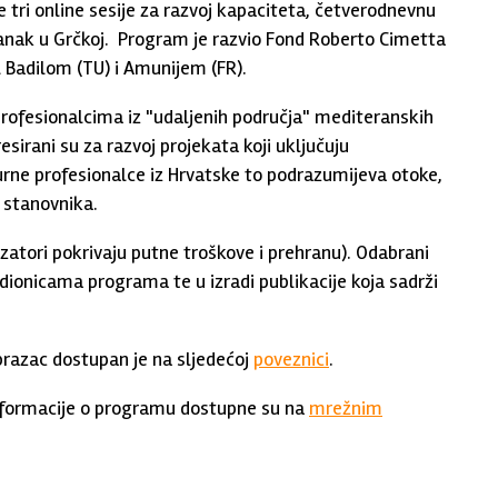
tri online sesije za razvoj kapaciteta, četverodnevnu
astanak u Grčkoj. Program je razvio Fond Roberto Cimetta
Al Badilom (TU) i Amunijem (FR).
profesionalcima iz "udaljenih područja" mediteranskih
esirani su za razvoj projekata koji uključuju
rne profesionalce iz Hrvatske to podrazumijeva otoke,
 stanovnika.
zatori pokrivaju putne troškove i prehranu). Odabrani
dionicama programa te u izradi publikacije koja sadrži
 obrazac dostupan je na sljedećoj
poveznici
.
e informacije o programu dostupne su na
mrežnim