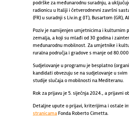
podrške za međunarodnu suradnju, a uključuje 
radionicu u Italiji i četverodnevni završni s
(FR) u suradnji s Liv.in.g (IT), Busartom (GR), 
Poziv je namijenjen umjetnicima i kulturnim 
zemalja, a koji su mlađi od 30 godina i zainter
međunarodnu mobilnost. Za umjetnike i kultu
ruralna područja i gradove s manje od 80.000
Sudjelovanje u programu je besplatno (organi
kandidati obvezuju se na sudjelovanje u svim 
studije slučaja o mobilnosti na Mediteranu.
Rok za prijavu je 5. siječnja 2024., a prijavni
Detaljne upute o prijavi, kriterijima i ostal
stranicama
Fonda Roberto Cimetta.