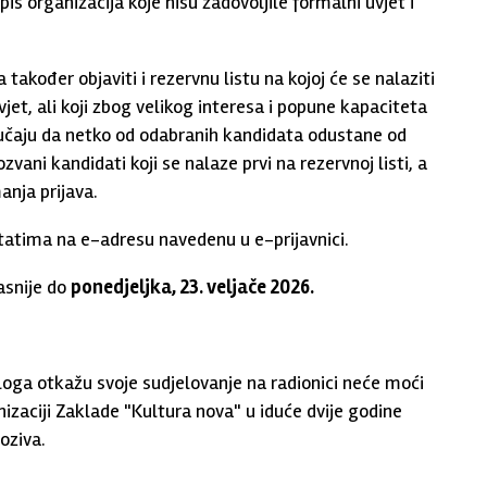
pis organizacija koje nisu zadovoljile formalni uvjet i
kođer objaviti i rezervnu listu na kojoj će se nalaziti
vjet, ali koji zbog velikog interesa i popune kapaciteta
slučaju da netko od odabranih kandidata odustane od
ozvani kandidati koji se nalaze prvi na rezervnoj listi, a
anja prijava.
ultatima na e-adresu navedenu u e-prijavnici.
kasnije do
ponedjeljka, 23. veljače 2026.
zloga otkažu svoje sudjelovanje na radionici neće moći
zaciji Zaklade "Kultura nova" u iduće dvije godine
oziva.