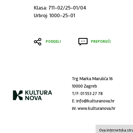
Klasa: 711-02/25-01/04
Urbroj: 1000-25-01
PODIJELI
PREPORUČI
Trg Marka Marulića 16
10000 Zagreb
T/F:
01 553 27 78
E:
info@kulturanova.hr
W:
www.kulturanova.hr
Ova internetska stra