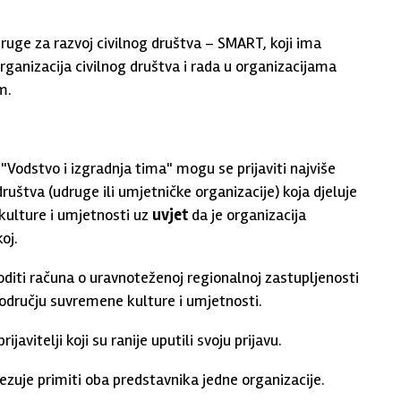
druge za razvoj civilnog društva – SMART, koji ima
rganizacija civilnog društva i rada u organizacijama
om.
 "Vodstvo i izgradnja tima" mogu se prijaviti najviše
ruštva (udruge ili umjetničke organizacije) koja djeluje
kulture i umjetnosti uz
uvjet
da je organizacija
oj.
oditi računa o uravnoteženoj regionalnoj zastupljenosti
 području suvremene kulture i umjetnosti.
javitelji koji su ranije uputili svoju prijavu.
ezuje primiti oba predstavnika jedne organizacije.