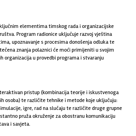
, ključnim elementima timskog rada i organizacijske
ruštva. Program radionice uključuje razvoj vještina
 tima, upoznavanje s procesima donošenja odluka te
ečena znanja polaznici će moći primijeniti u svojim
ih organizacija u provedbi programa i stvaranju
interaktivan pristup (kombinacija teorije i iskustvenoga
h osoba) te različite tehnike i metode koje uključuju:
simulacije, igre, rad na slučaju te različite druge grupne
onstantno pruža okruženje za obostranu komunikaciju
ava i savjeta.