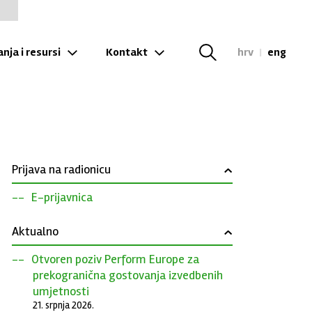
nja i resursi
Kontakt
hrv
|
eng
Prijava na radionicu
›
E-prijavnica
Aktualno
›
Otvoren poziv Perform Europe za
prekogranična gostovanja izvedbenih
umjetnosti
21. srpnja 2026.