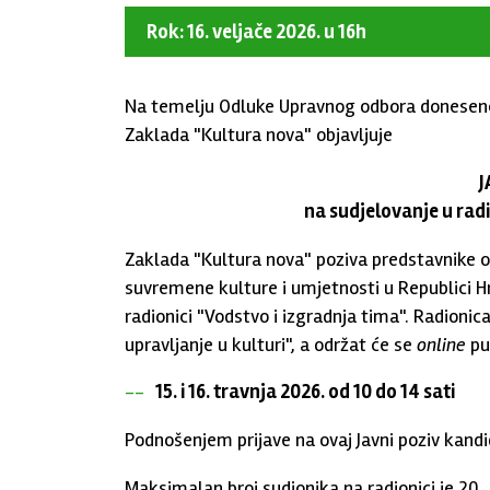
Rok: 16. veljače 2026. u 16h
Na temelju Odluke Upravnog odbora donesene 
Zaklada "Kultura nova" objavljuje
J
na sudjelovanje u radi
Zaklada "Kultura nova" poziva predstavnike or
suvremene kulture i umjetnosti u Republici Hr
radionici "Vodstvo i izgradnja tima". Radioni
upravljanje u kulturi", a održat će se
online
pu
15. i 16. travnja 2026. od 10 do 14 sati
Podnošenjem prijave na ovaj Javni poziv kandi
Maksimalan broj sudionika na radionici je 20.