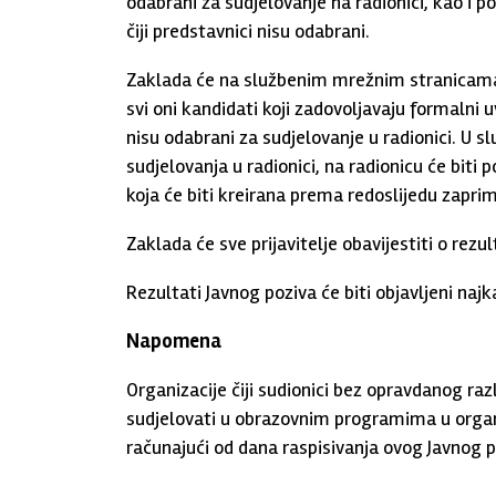
odabrani za sudjelovanje na radionici, kao i po
čiji predstavnici nisu odabrani.
Zaklada će na službenim mrežnim stranicama ta
svi oni kandidati koji zadovoljavaju formalni u
nisu odabrani za sudjelovanje u radionici. U 
sudjelovanja u radionici, na radionicu će biti p
koja će biti kreirana prema redoslijedu zaprim
Zaklada će sve prijavitelje obavijestiti o rez
Rezultati Javnog poziva će biti objavljeni naj
Napomena
Organizacije čiji sudionici bez opravdanog ra
sudjelovati u obrazovnim programima u organi
računajući od dana raspisivanja ovog Javnog p