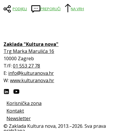
PODIJELI
PREPORUČI
NA VRH
Zaklada "Kultura nova"
Trg Marka Marulića 16
10000 Zagreb
T/F:
01 553 27 78
E:
info@kulturanova.hr
W:
www.kulturanova.hr
Korisnička zona
Kontakt
Newsletter
© Zaklada Kultura nova, 2013.–2026. Sva prava
pridržana.