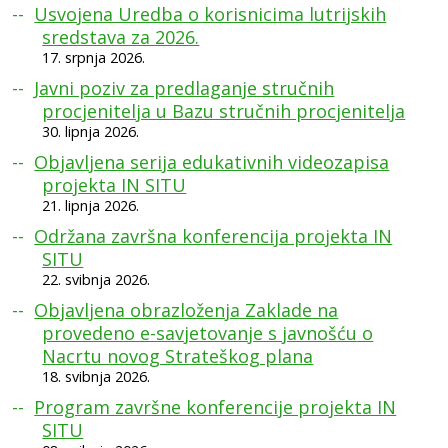
Usvojena Uredba o korisnicima lutrijskih
sredstava za 2026.
17. srpnja 2026.
Javni poziv za predlaganje stručnih
procjenitelja u Bazu stručnih procjenitelja
30. lipnja 2026.
Objavljena serija edukativnih videozapisa
projekta IN SITU
21. lipnja 2026.
Održana završna konferencija projekta IN
SITU
22. svibnja 2026.
Objavljena obrazloženja Zaklade na
provedeno e-savjetovanje s javnošću o
Nacrtu novog Strateškog plana
18. svibnja 2026.
Program završne konferencije projekta IN
SITU