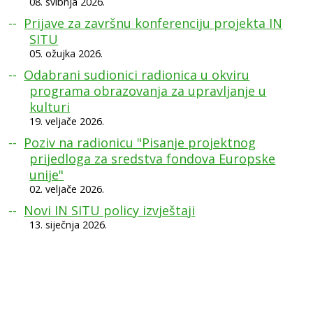
08. svibnja 2026.
Prijave za završnu konferenciju projekta IN
SITU
05. ožujka 2026.
Odabrani sudionici radionica u okviru
programa obrazovanja za upravljanje u
kulturi
19. veljače 2026.
Poziv na radionicu "Pisanje projektnog
prijedloga za sredstva fondova Europske
unije"
02. veljače 2026.
Novi IN SITU policy izvještaji
13. siječnja 2026.