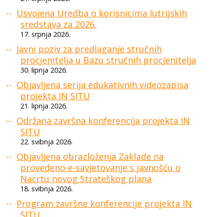
Usvojena Uredba o korisnicima lutrijskih
sredstava za 2026.
17. srpnja 2026.
Javni poziv za predlaganje stručnih
procjenitelja u Bazu stručnih procjenitelja
30. lipnja 2026.
Objavljena serija edukativnih videozapisa
projekta IN SITU
21. lipnja 2026.
Održana završna konferencija projekta IN
SITU
22. svibnja 2026.
Objavljena obrazloženja Zaklade na
provedeno e-savjetovanje s javnošću o
Nacrtu novog Strateškog plana
18. svibnja 2026.
Program završne konferencije projekta IN
SITU