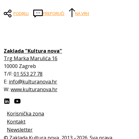
PODIJELI
PREPORUČI
NA VRH
Zaklada "Kultura nova"
Trg Marka Marulića 16
10000 Zagreb
T/F:
01 553 27 78
E:
info@kulturanova.hr
W:
www.kulturanova.hr
Korisnička zona
Kontakt
Newsletter
© Zaklada Kultura nova, 2013.–2026. Sva prava