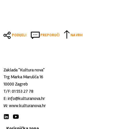
PODIJELI
PREPORUČI
NA VRH
Zaklada "Kultura nova"
Trg Marka Marulića 16
10000 Zagreb
T/F:
01 553 27 78
E:
info@kulturanova.hr
W:
www.kulturanova.hr
Korisnička zona