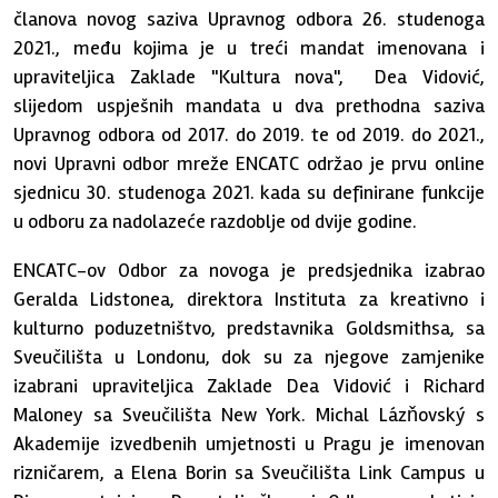
članova novog saziva Upravnog odbora 26. studenoga
2021., među kojima je u treći mandat imenovana i
upraviteljica Zaklade "Kultura nova", Dea Vidović,
slijedom uspješnih mandata u dva prethodna saziva
Upravnog odbora od 2017. do 2019. te od 2019. do 2021.,
novi Upravni odbor mreže ENCATC održao je prvu online
sjednicu 30. studenoga 2021. kada su definirane funkcije
u odboru za nadolazeće razdoblje od dvije godine.
ENCATC-ov Odbor za novoga je predsjednika izabrao
Geralda Lidstonea, direktora Instituta za kreativno i
kulturno poduzetništvo, predstavnika Goldsmithsa, sa
Sveučilišta u Londonu, dok su za njegove zamjenike
izabrani upraviteljica Zaklade Dea Vidović i Richard
Maloney sa Sveučilišta New York. Michal Lázňovský s
Akademije izvedbenih umjetnosti u Pragu je imenovan
rizničarem, a Elena Borin sa Sveučilišta Link Campus u