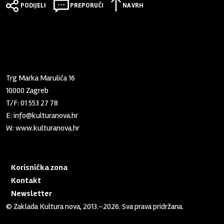
PODIJELI
PREPORUČI
NA VRH
Zaklada "Kultura nova"
Trg Marka Marulića 16
10000 Zagreb
T/F:
01 553 27 78
E:
info@kulturanova.hr
W:
www.kulturanova.hr
Korisnička zona
Kontakt
Newsletter
© Zaklada Kultura nova, 2013.–2026. Sva prava pridržana.