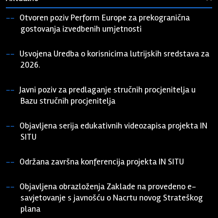
Otvoren poziv Perform Europe za prekogranična
gostovanja izvedbenih umjetnosti
21. srpnja 2026.
Usvojena Uredba o korisnicima lutrijskih sredstava za
2026.
17. srpnja 2026.
Javni poziv za predlaganje stručnih procjenitelja u
Bazu stručnih procjenitelja
30. lipnja 2026.
Objavljena serija edukativnih videozapisa projekta IN
SITU
21. lipnja 2026.
Održana završna konferencija projekta IN SITU
22. svibnja 2026.
Objavljena obrazloženja Zaklade na provedeno e-
savjetovanje s javnošću o Nacrtu novog Strateškog
plana