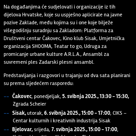
Na događanjima će sudjelovati i organizacije iz tih
dijelova Hrvatske, koje su uspješno aplicirale na javne
pozive Zaklade, među kojima su i one koje bilježe
višegodišnju suradnju sa Zakladom: Platforma za
Društveni centar Čakovec, Kino klub Sisak, Umjetnička
organizacija SHOOMA, Teatar to go, Udruga za
promicanje urbane kulture A.R.L.A., Ansambl za
suvremeni ples Zadarski plesni ansambl.
Predstavljanja i razgovori u trajanju od dva sata planirani
su prema sljedećem rasporedu:
Čakovec
, ponedjeljak,
5. svibnja 2025., 13:30 - 15:30,
Zgrada Scheier
Sisak,
utorak,
6. svibnja 2025., 15:00 - 17:00
, CIKS –
Centar kulturnih i kreativnih industrija Sisak
Bjelovar,
srijeda,
7. svibnja 2025., 15:00 - 17:00
,