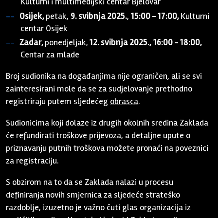
Kulturni i multimedijski centar Bjelovar
Osijek,
petak,
9. svibnja 2025.
,
15:00 - 17:00,
Kulturni
centar Osijek
Zadar,
ponedjeljak,
12. svibnja 2025.,
16:00 - 18:00,
Centar za mlade
Broj sudionika na događanjima nije ograničen, ali se svi
zainteresirani mole da se za sudjelovanje prethodno
registriraju putem sljedećeg
obrasca
.
Sudionicima koji dolaze iz drugih okolnih sredina Zaklada
će refundirati troškove prijevoza, a detaljne upute o
priznavanju putnih troškova možete pronaći na poveznici
za registraciju.
S obzirom na to da se Zaklada nalazi u procesu
definiranja novih smjernica za sljedeće strateško
razdoblje, izuzetno je važno čuti glas organizacija iz