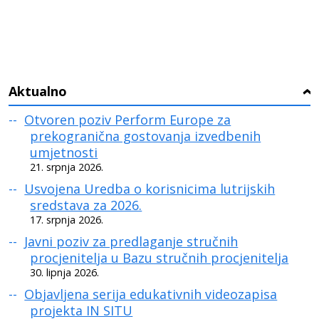
Aktualno
›
Otvoren poziv Perform Europe za
prekogranična gostovanja izvedbenih
umjetnosti
21. srpnja 2026.
Usvojena Uredba o korisnicima lutrijskih
sredstava za 2026.
17. srpnja 2026.
Javni poziv za predlaganje stručnih
procjenitelja u Bazu stručnih procjenitelja
30. lipnja 2026.
Objavljena serija edukativnih videozapisa
projekta IN SITU