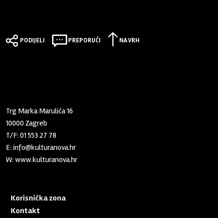
PODIJELI
PREPORUČI
NA VRH
Zaklada "Kultura nova"
Trg Marka Marulića 16
10000 Zagreb
T/F:
01 553 27 78
E:
info@kulturanova.hr
W:
www.kulturanova.hr
Korisnička zona
Kontakt