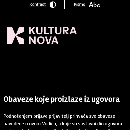
Kontrast
Pismo
Naslovnica
/
Program podrške
/
Arhiva
/
2017 - 15.03.
/
Program
podrške 2017 - rok 15.03.2017.
/ Obaveze koje proizlaze iz
ugovora
Obaveze koje proizlaze iz ugovora
Podnošenjem prijave prijavitelj prihvaća sve obaveze
navedene u ovom Vodiču, a koje su sastavni dio ugovora