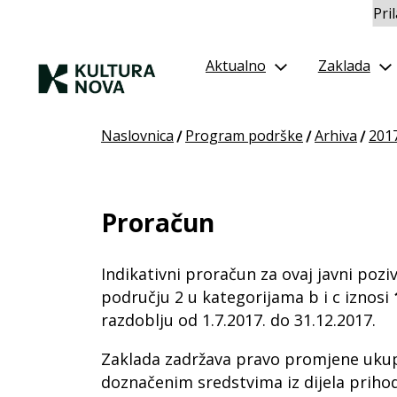
Pri
Aktualno
Zaklada
Naslovnica
Program podrške
Arhiva
2017
/
/
/
Proračun
Indikativni proračun za ovaj javni po
području 2 u kategorijama b i c iznosi
razdoblju od 1.7.2017. do 31.12.2017.
Zaklada zadržava pravo promjene uku
doznačenim sredstvima iz dijela prihod