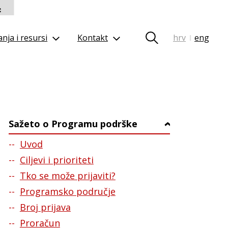
nja i resursi
Kontakt
hrv
eng
|
n
Sažeto o Programu podrške
›
Uvod
Ciljevi i prioriteti
Tko se može prijaviti?
Programsko područje
Broj prijava
Proračun