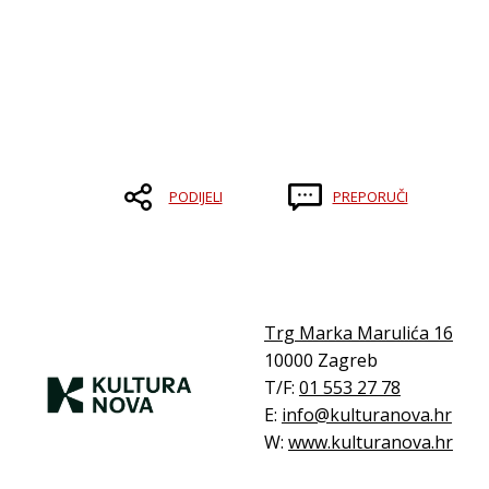
PODIJELI
PREPORUČI
Trg Marka Marulića 16
10000 Zagreb
T/F:
01 553 27 78
E:
info@kulturanova.hr
W:
www.kulturanova.hr