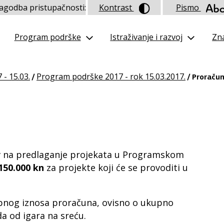
lagodba pristupačnosti:
Kontrast
Pismo
Program podrške
Istraživanje i razvoj
Zna
 - 15.03.
Program podrške 2017 - rok 15.03.2017.
/
/ Proraču
ziv na predlaganje projekata u Programskom
150.000 kn
za projekte koji će se provoditi u
pnog iznosa proračuna, ovisno o ukupno
a od igara na sreću.