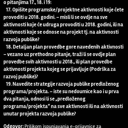
o pitanjima 17., 18. i 19:
17. Opišite programske/projektne aktivnosti koje ćete
provoditi u 2018. godini. – misli li se ovdje na sve
aktivnosti koje će udruga provoditi u 2018. godini, ili na
aktivnosti koje se odnose na projekt tj. na aktivnosti
razvoja publike?
18. Detaljan plan provedbe gore navedenih aktivnosti
– vezano uz prethodno pitanje, traži li se ovdje plan
provedbe svih aktivnosti u 2018., ili plan provedbe
aktivnosti projekta kojeg se prijavljuje (Podrška za
razvoj publike)?
19. Navedite strategije razvoja publike predloženog
programa/projekta. – iste su nedoumice kao i u prva
dva pitanja, odnosi li se „predloženog
programa/projekta“ na sve aktivnosti ili na aktivnosti
unutar projekta razvoja publike?
Odgovor:
Prilikom ispunjavanja e-prijavnice za