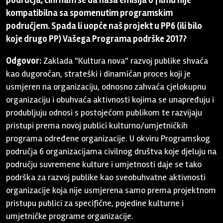
područja, čini nam se da naša emisija o filmu nije
kompatibilna sa spomenutim programskim
područjem. Spada li uopće naš projekt u PP6 (ili bilo
koje drugo PP) Vašega Programa podrške 2017?
Odgovor:
Zaklada "Kultura nova" razvoj publike shvaća
kao dugoročan, strateški i dinamičan proces koji je
usmjeren na organizaciju, odnosno zahvaća cjelokupnu
organizaciju i obuhvaća aktivnosti kojima se unapređuju i
produbljuju odnosi s postojećom publikom te razvijaju
pristupi prema novoj publici kulturno/umjetničkih
programa određene organizacije. U okviru Programskog
područja 6 organizacijama civilnog društva koje djeluju na
području suvremene kulture i umjetnosti daje se tako
podrška za razvoj publike kao sveobuhvatne aktivnosti
organizacije koja nije usmjerena samo prema projektnom
pristupu publici za specifične, pojedine kulturne i
umjetničke programe organizacije.