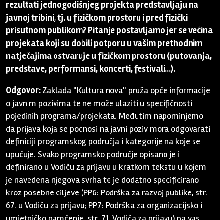
rezultati jednogodišnjeg projekta predstavljaju na
javnoj tribini, tj. u fizičkom prostoru i pred fizički
prisutnom publikom? Pitanje postavljamo jer se većina
projekata koji su dobili potporu u vašim prethodnim
natječajima ostvaruje u fizičkom prostoru (putovanja,
predstave, performansi, koncerti, festivali...).
Odgovor:
Zaklada "Kultura nova" pruža opće informacije
o javnim pozivima te ne može ulaziti u specifičnosti
pojedinih programa/projekata. Međutim napominjemo
da prijava koja se podnosi na javni poziv mora odgovarati
definiciji programskog područja i kategorije na koje se
upućuje. Svako programsko područje opisano je i
definirano u Vodiču za prijavu u kratkom tekstu u kojem
je navedena njegova svrha te je dodatno specificirano
kroz posebne ciljeve (PP6: Podrška za razvoj publike, str.
67. u Vodiču za prijavu; PP7: Podrška za organizacijsko i
umjetničko pamćenje, str. 71. Vodiča za prijavu) pa vas