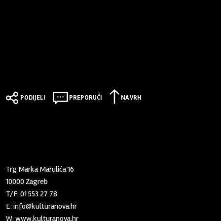
PODIJELI
PREPORUČI
NA VRH
Zaklada "Kultura nova"
Trg Marka Marulića 16
10000 Zagreb
T/F:
01 553 27 78
E:
info@kulturanova.hr
W:
www.kulturanova.hr