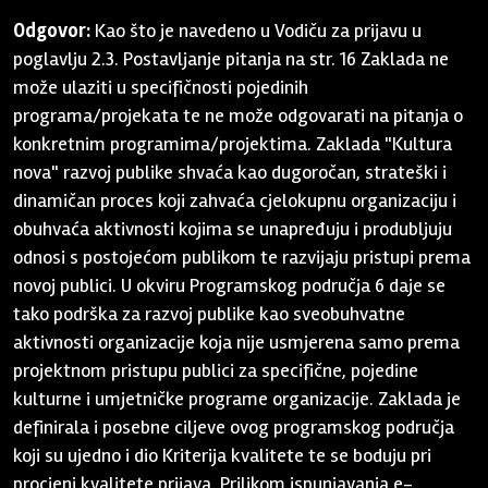
Odgovor:
Kao što je navedeno u Vodiču za prijavu u
poglavlju 2.3. Postavljanje pitanja na str. 16 Zaklada ne
može ulaziti u specifičnosti pojedinih
programa/projekata te ne može odgovarati na pitanja o
konkretnim programima/projektima. Zaklada "Kultura
nova" razvoj publike shvaća kao dugoročan, strateški i
dinamičan proces koji zahvaća cjelokupnu organizaciju i
obuhvaća aktivnosti kojima se unapređuju i produbljuju
odnosi s postojećom publikom te razvijaju pristupi prema
novoj publici. U okviru Programskog područja 6 daje se
tako podrška za razvoj publike kao sveobuhvatne
aktivnosti organizacije koja nije usmjerena samo prema
projektnom pristupu publici za specifične, pojedine
kulturne i umjetničke programe organizacije. Zaklada je
definirala i posebne ciljeve ovog programskog područja
koji su ujedno i dio Kriterija kvalitete te se boduju pri
procjeni kvalitete prijava. Prilikom ispunjavanja e-