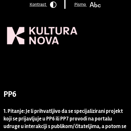
Kontrast
Pismo
Naslovnica
/
Program podrške
/
Arhiva
/
2017 - 6.9.
/
Pitanja i
odgovori
/ PP6
PP6
1. Pitanje: Je li prihvatljivo da se specijalizirani projekt
koji se prijavljuje u PP6 ili PP7 provodi na portalu
udruge u interakciji s publikom/čitateljima, a potom se