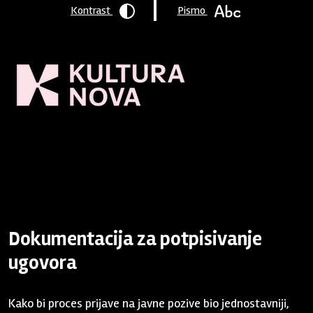
Kontrast
Pismo
Naslovnica
/
Program podrške
/
Arhiva
/
2018 - 21.3.
/
Program
podrške 2018 - rok 21.3.2018.
/ Dokumentacija za potpisivanje
ugovora
Dokumentacija za potpisivanje
ugovora
Kako bi proces prijave na javne pozive bio jednostavniji,