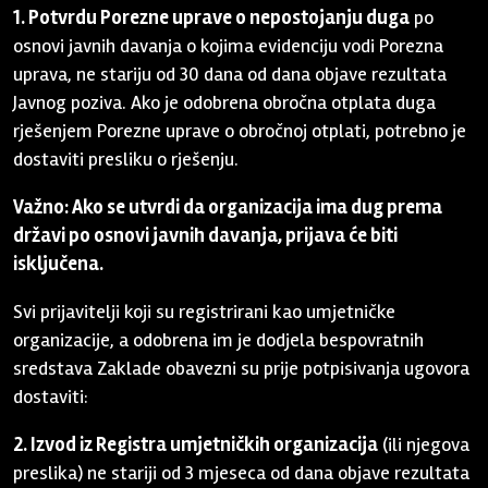
1. Potvrdu Porezne uprave o nepostojanju duga
po
osnovi javnih davanja o kojima evidenciju vodi Porezna
uprava, ne stariju od 30 dana od dana objave rezultata
Javnog poziva. Ako je odobrena obročna otplata duga
rješenjem Porezne uprave o obročnoj otplati, potrebno je
dostaviti presliku o rješenju.
Važno: Ako se utvrdi da organizacija ima dug prema
državi po osnovi javnih davanja, prijava će biti
isključena.
Svi prijavitelji koji su registrirani kao umjetničke
organizacije, a odobrena im je dodjela bespovratnih
sredstava Zaklade obavezni su prije potpisivanja ugovora
dostaviti:
2. Izvod iz Registra umjetničkih organizacija
(ili njegova
preslika) ne stariji od 3 mjeseca od dana objave rezultata