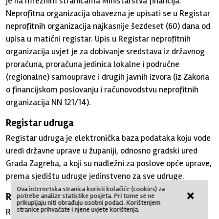
je na mrežnim stranicama Ministarstva financija.
Neprofitna organizacija obavezna je upisati se u Registar
neprofitnih organizacija najkasnije šezdeset (60) dana od
upisa u matični registar. Upis u Registar neprofitnih
organizacija uvjet je za dobivanje sredstava iz državnog
proračuna, proračuna jedinica lokalne i područne
(regionalne) samouprave i drugih javnih izvora (iz Zakona
o financijskom poslovanju i računovodstvu neprofitnih
organizacija NN 121/14).
Registar udruga
Registar udruga je elektronička baza podataka koju vode
uredi državne uprave u županiji, odnosno gradski ured
Grada Zagreba, a koji su nadležni za poslove opće uprave,
prema sjedištu udruge jedinstveno za sve udruge.
Ova internetska stranica koristi kolačiće (cookies) za
×
Registar umjetničkih organizacija
potrebe analize statistike posjeta. Pri tome se ne
prikupljaju niti obrađuju osobni podaci. Korištenjem
stranice prihvaćate i njene uvjete korištenja.
Registar umjetničkih organizacija vodi Ministarstvo