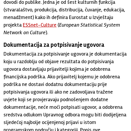
dovodi do publike. Jedna je od šest kulturnih funkcija
(stvaralaštvo, produkcija, distribucija, čuvanje, edukacija,
menadžment) kako ih definira Eurostat u Izvještaju
projekta
ESSnet-Culture
(
European Statistical System
Network on Culture
).
Dokumentacija za potpisivanje ugovora
Dokumentacija za potpisivanje ugovora je dokumentacija
koju u razdoblju od objave rezultata do potpisivanja
ugovora dostavljaju prijavitelji kojima je odobrena
financijska podrška. Ako prijavitelj kojemu je odobrena
podrška ne dostavi dodatnu dokumentaciju prije
potpisivanja ugovora ili ako ne zadovoljava tražene
uvjete koji se provjeravaju podnošenjem dodatne
dokumentacije, neće moći potpisati ugovor, a odobrena
sredstva odlukom Upravnog odbora mogu biti dodijeljena
sljedećoj najbolje ocijenjenoj prijavi u istom
programskom području i kategoriji. Popis ove