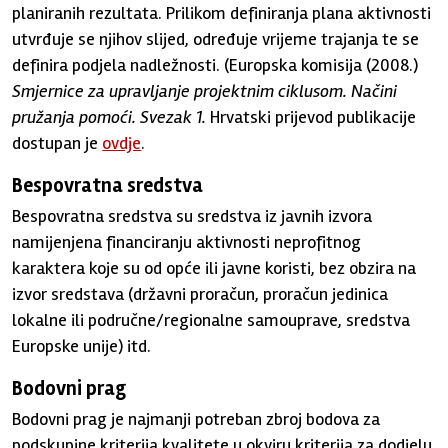
planiranih rezultata. Prilikom definiranja plana aktivnosti
utvrđuje se njihov slijed, određuje vrijeme trajanja te se
definira podjela nadležnosti. (Europska komisija (2008.)
Smjernice za upravljanje projektnim ciklusom. Načini
pružanja pomoći. Svezak 1.
Hrvatski prijevod publikacije
dostupan je
ovdje
.
Bespovratna sredstva
Bespovratna sredstva su sredstva iz javnih izvora
namijenjena financiranju aktivnosti neprofitnog
karaktera koje su od opće ili javne koristi, bez obzira na
izvor sredstava (državni proračun, proračun jedinica
lokalne ili područne/regionalne samouprave, sredstva
Europske unije) itd.
Bodovni prag
Bodovni prag je najmanji potreban zbroj bodova za
podskupine kriterija kvalitete u okviru kriterija za dodjelu