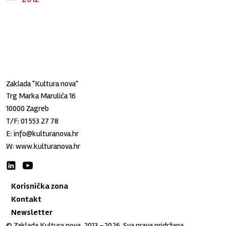
Zaklada "Kultura nova"
Trg Marka Marulića 16
10000 Zagreb
T/F:
01 553 27 78
E:
info@kulturanova.hr
W:
www.kulturanova.hr
Korisnička zona
Kontakt
Newsletter
© Zaklada Kultura nova, 2013.–2026. Sva prava pridržana.