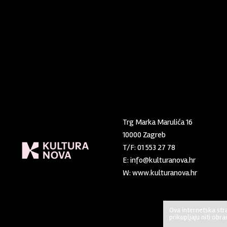
Trg Marka Marulića 16
10000 Zagreb
T/F:
01 553 27 78
E:
info@kulturanova.hr
W:
www.kulturanova.hr
Ova internetska stra
prikupljaju niti obr