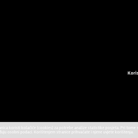
Kori
nica koristi kolačiće (cookies) za potrebe analize statistike posjeta. Pri tome 
No Result
Website Carbon
ađuju osobni podaci. Korištenjem stranice prihvaćate i njene uvjete korištenja.