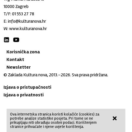
10000 Zagreb
T/F:
01 553 27 78
E:
info@kulturanova.hr
W:
www.kulturanova.hr
Korisnička zona
Kontakt
Newsletter
© Zaklada Kultura nova, 2013.–2026. Sva prava pridržana.
Izjava o pristupačnosti
Izjava o privatnosti
Ova internetska stranica koristi kolačiće (cookies) za
×
potrebe analize statistike posjeta. Pri tome se ne
No Result
Website Carbon
prikupljaju niti obrađuju osobni podaci. Korištenjem
stranice prihvaćate i njene uvjete korištenja.