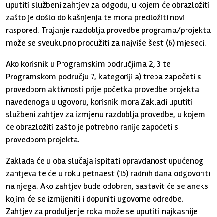
uputiti službeni zahtjev za odgodu, u kojem će obrazložiti
zašto je došlo do kašnjenja te mora predložiti novi
raspored. Trajanje razdoblja provedbe programa/projekta
može se sveukupno produžiti za najviše šest (6) mjeseci.
Ako korisnik u Programskim područjima 2, 3 te
Programskom području 7, kategoriji a) treba započeti s
provedbom aktivnosti prije početka provedbe projekta
navedenoga u ugovoru, korisnik mora Zakladi uputiti
službeni zahtjev za izmjenu razdoblja provedbe, u kojem
će obrazložiti zašto je potrebno ranije započeti s
provedbom projekta.
Zaklada će u oba slučaja ispitati opravdanost upućenog
zahtjeva te će u roku petnaest (15) radnih dana odgovoriti
na njega. Ako zahtjev bude odobren, sastavit će se aneks
kojim će se izmijeniti i dopuniti ugovorne odredbe.
Zahtjev za produljenje roka može se uputiti najkasnije