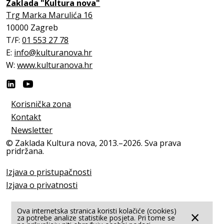
Zaklada "Kultura nova"
Trg Marka Marulića 16
10000 Zagreb
T/F:
01 553 27 78
E:
info@kulturanova.hr
W:
www.kulturanova.hr
Korisnička zona
Kontakt
Newsletter
© Zaklada Kultura nova, 2013.–2026. Sva prava
pridržana.
Izjava o pristupačnosti
Izjava o privatnosti
Ova internetska stranica koristi kolačiće (cookies)
×
za potrebe analize statistike posjeta. Pri tome se