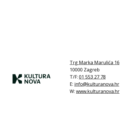
Trg Marka Marulića 16
10000 Zagreb
T/F:
01 553 27 78
E:
info@kulturanova.hr
W:
www.kulturanova.hr