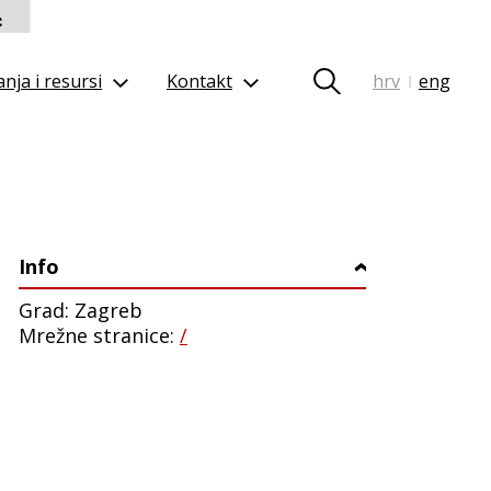
nja i resursi
Kontakt
hrv
eng
|
Info
›
Grad: Zagreb
Mrežne stranice:
/