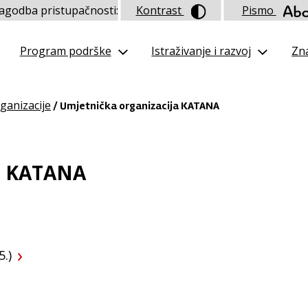
lagodba pristupačnosti:
Kontrast
Pismo
Program podrške
Istraživanje i razvoj
Zna
ganizacije
/ Umjetnička organizacija KATANA
ja KATANA
.)