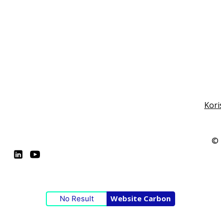
Kori
© 
Website Carbon
No Result