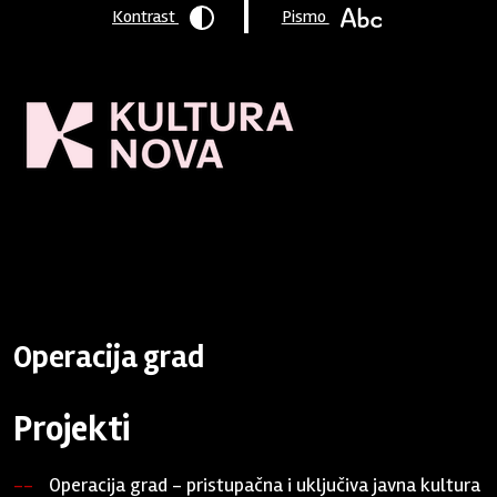
Kontrast
Pismo
Naslovnica
/
Program podrške
/
Podržane organizacije
/
Operacija grad
Operacija grad
Projekti
Operacija grad - pristupačna i uključiva javna kultura