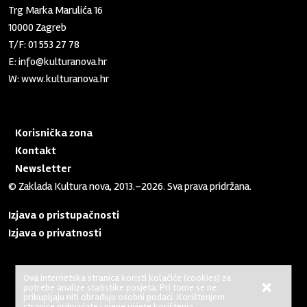
Trg Marka Marulića 16
10000 Zagreb
T/F:
01 553 27 78
E:
info@kulturanova.hr
W:
www.kulturanova.hr
Korisnička zona
Kontakt
Newsletter
© Zaklada Kultura nova, 2013.–2026. Sva prava pridržana.
Izjava o pristupačnosti
Izjava o privatnosti
Ova internetska stranica koristi kolačiće (cookies) za
×
potrebe analize statistike posjeta. Pri tome se ne
No Result
Website Carbon
prikupljaju niti obrađuju osobni podaci. Korištenjem
stranice prihvaćate i njene uvjete korištenja.