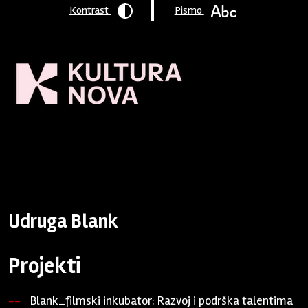
Kontrast
Pismo
Naslovnica
/
Program podrške
/
Podržane organizacije
/ Udruga
Blank
Udruga Blank
Projekti
Blank_filmski inkubator: Razvoj i podrška talentima