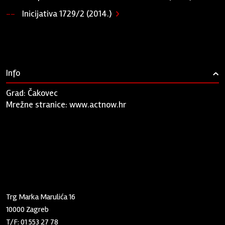
Inicijativa 1729/2 (2014.)
Info
›
Grad: Čakovec
Mrežne stranice:
www.actnow.hr
Zaklada "Kultura nova"
Trg Marka Marulića 16
10000 Zagreb
T/F:
01 553 27 78