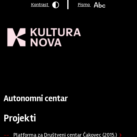
Kontrast
Pismo
Naslovnica
/
Program podrške
/
Podržane organizacije
/
Autonomni centar
Autonomni centar
Projekti
Platforma za Društveni centar Čakovec (2015.)