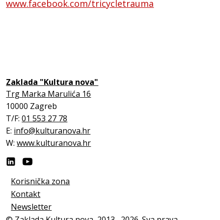
www.facebook.com/tricycletrauma
Zaklada "Kultura nova"
Trg Marka Marulića 16
10000 Zagreb
T/F:
01 553 27 78
E:
info@kulturanova.hr
W:
www.kulturanova.hr
Korisnička zona
Kontakt
Newsletter
© Zaklada Kultura nova, 2013.–2026. Sva prava