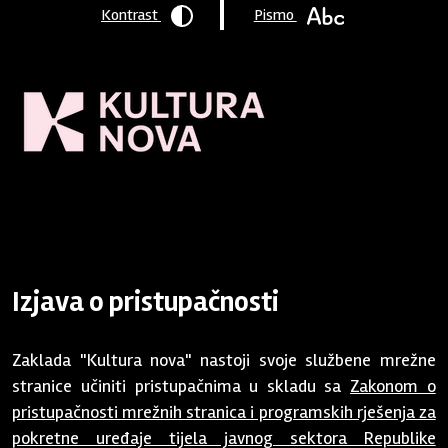
Kontrast
Pismo
Naslovnica
/
Zaklada
/ Izjava o pristupačnosti
Izjava o pristupačnosti
Zaklada "Kultura nova" nastoji svoje službene mrežne
stranice učiniti pristupačnima u skladu sa
Zakonom o
pristupačnosti mrežnih stranica i programskih rješenja za
pokretne uređaje tijela javnog sektora Republike