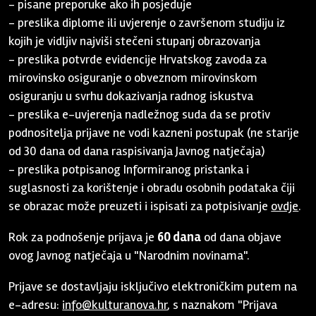
- pisane preporuke ako ih posjeduje
- preslika diplome ili uvjerenje o završenom studiju iz
kojih je vidljiv najviši stečeni stupanj obrazovanja
- preslika potvrde evidencije Hrvatskog zavoda za
mirovinsko osiguranje o obveznom mirovinskom
osiguranju u svrhu dokazivanja radnog iskustva
- preslika e-uvjerenja nadležnog suda da se protiv
podnositelja prijave ne vodi kazneni postupak (ne starije
od 30 dana od dana raspisivanja Javnog natječaja)
- preslika potpisanog Informiranog pristanka i
suglasnosti za korištenje i obradu osobnih podataka čiji
se obrazac može preuzeti i ispisati za potpisivanje
ovdje
.
Rok za podnošenje prijava je
60 dana
od dana objave
ovog Javnog natječaja u "Narodnim novinama".
Prijave se dostavljaju isključivo elektroničkim putem na
e-adresu:
info@kulturanova.hr
, s naznakom "Prijava