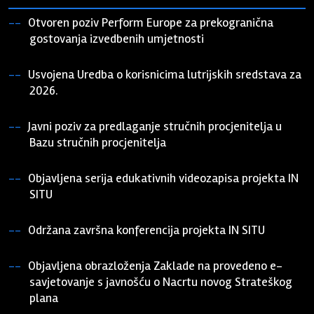
Otvoren poziv Perform Europe za prekogranična
gostovanja izvedbenih umjetnosti
21. srpnja 2026.
Usvojena Uredba o korisnicima lutrijskih sredstava za
2026.
17. srpnja 2026.
Javni poziv za predlaganje stručnih procjenitelja u
Bazu stručnih procjenitelja
30. lipnja 2026.
Objavljena serija edukativnih videozapisa projekta IN
SITU
21. lipnja 2026.
Održana završna konferencija projekta IN SITU
22. svibnja 2026.
Objavljena obrazloženja Zaklade na provedeno e-
savjetovanje s javnošću o Nacrtu novog Strateškog
plana
18. svibnja 2026.