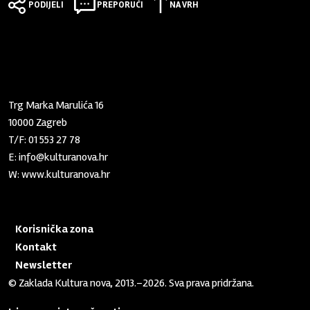
PODIJELI
PREPORUČI
NA VRH
Zaklada "Kultura nova"
Trg Marka Marulića 16
10000 Zagreb
T/F:
01 553 27 78
E:
info@kulturanova.hr
W:
www.kulturanova.hr
Korisnička zona
Kontakt
Newsletter
© Zaklada Kultura nova, 2013.–2026. Sva prava pridržana.