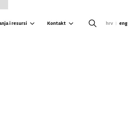
nja i resursi
Kontakt
hrv
|
eng