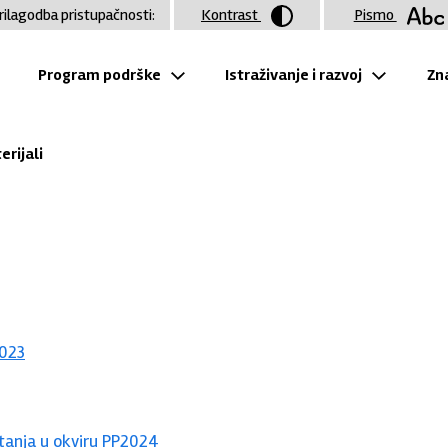
rilagodba pristupačnosti:
Kontrast
Pismo
Program podrške
Istraživanje i razvoj
Zna
rijali
2023
tanja u okviru PP2024