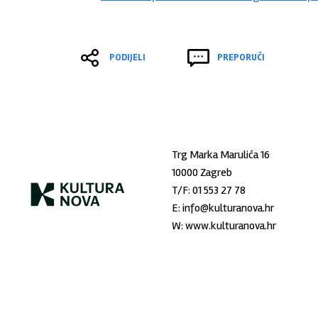
PODIJELI
PREPORUČI
Trg Marka Marulića 16
10000 Zagreb
T/F:
01 553 27 78
E:
info@kulturanova.hr
W:
www.kulturanova.hr