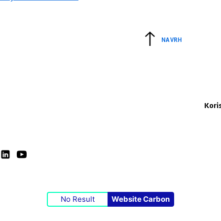
NA VRH
Kori
No Result
Website Carbon