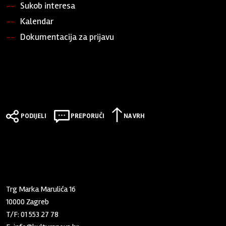
Sukob interesa
Kalendar
Dokumentacija za prijavu
PODIJELI
PREPORUČI
NA VRH
Zaklada "Kultura nova"
Trg Marka Marulića 16
10000 Zagreb
T/F:
01 553 27 78