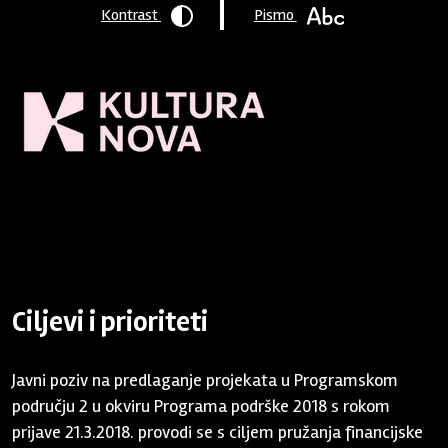
Kontrast
Pismo
Naslovnica
/
Program podrške
/
Arhiva
/
2018 - 21.3.
/
Program
podrške 2018 - rok 21.3.2018.
/ Ciljevi i prioriteti
Ciljevi i prioriteti
Javni poziv na predlaganje projekata u Programskom
području 2 u okviru Programa podrške 2018 s rokom
prijave 21.3.2018. provodi se s ciljem pružanja financijske