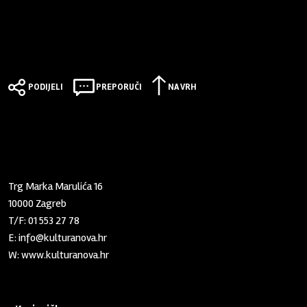
PODIJELI
PREPORUČI
NA VRH
Zaklada "Kultura nova"
Trg Marka Marulića 16
10000 Zagreb
T/F:
01 553 27 78
E:
info@kulturanova.hr
W:
www.kulturanova.hr