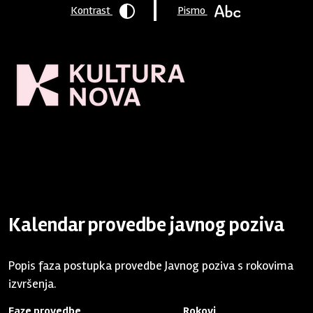
Kontrast
Pismo
Naslovnica
/
Program podrške
/
Arhiva
/
2018 - 21.3.
/
Program
podrške 2018 - rok 21.3.2018.
/ Kalendar
Kalendar provedbe javnog poziva
Popis faza postupka provedbe Javnog poziva s rokovima
izvršenja.
Faze provedbe
Rokovi