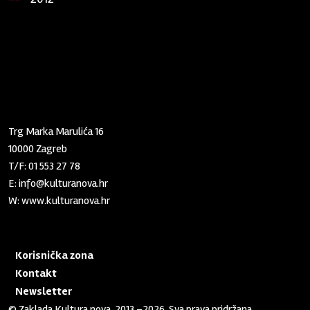
Zaklada "Kultura nova"
Trg Marka Marulića 16
10000 Zagreb
T/F:
01 553 27 78
E:
info@kulturanova.hr
W:
www.kulturanova.hr
Korisnička zona
Kontakt
Newsletter
© Zaklada Kultura nova, 2013.–2026. Sva prava pridržana.