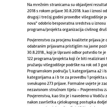
Na mrežnim stranicama su objavljeni rezultat
2018 s rokom prijave 30.8.2018. kao i iznosi 
drugoj i trećoj godini provedbe višegodišnje 
nova" odobrio bespovratna sredstva u iznosu 
programa/projekta organizacija civilnog druš
Povjerenstvo za procjenu kvalitete prijava je 
odabranim prijavama pristiglim na javne pozi
30.8.2018., koji je Upravni odbor potvrdio te 
122 programa/projekta koji će biti realizirani
pružanju višegodišnje podrške na rok od 3 g
Programskom području 1, kategorijama a2 i b
kategorijama a i b te za provedbu 1 projekta 
sveukupno 273 prijave. Formalne uvjete je zad
nezavisnom stručnom tijelu – Povjerenstvu za
Povjerenstva, kao što je i navedeno u Vodiču za
nakon završetka cjelokupnog postupka dodje