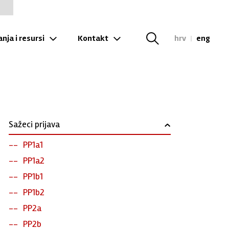
nja i resursi
Kontakt
hrv
|
eng
Sažeci prijava
›
PP1a1
PP1a2
PP1b1
PP1b2
PP2a
PP2b