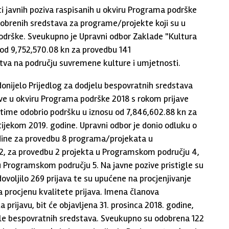
i javnih poziva raspisanih u okviru Programa podrške
odobrenih sredstava za programe/projekte koji su u
podrške. Sveukupno je Upravni odbor Zaklade "Kultura
od 9,752,570.08 kn za provedbu 141
tva na području suvremene kulture i umjetnosti.
donijelo Prijedlog za dodjelu bespovratnih sredstava
ve u okviru Programa podrške 2018 s rokom prijave
je time odobrio podršku u iznosu od 7,846,602.88 kn za
 tijekom 2019. godine. Upravni odbor je donio odluku o
odine za provedbu 8 programa/projekata u
2, za provedbu 2 projekta u Programskom području 4,
u Programskom području 5. Na javne pozive pristigle su
ovoljilo 269 prijava te su upućene na procjenjivanje
 procjenu kvalitete prijava. Imena članova
 prijavu, bit će objavljena 31. prosinca 2018. godine,
le bespovratnih sredstava. Sveukupno su odobrena 122