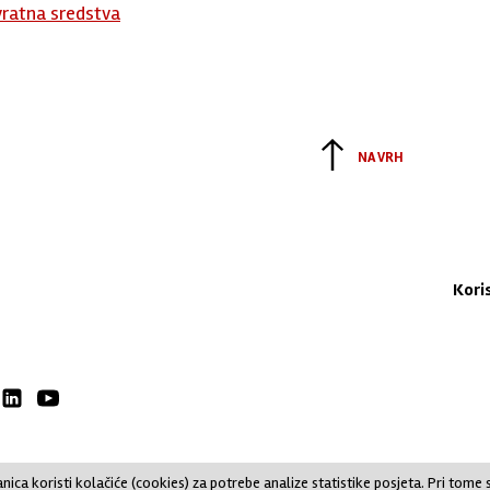
vratna sredstva
NA VRH
Kori
nica koristi kolačiće (cookies) za potrebe analize statistike posjeta. Pri tome 