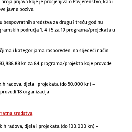
roja prijava koje je procjenjivalo Povjerenstvo, kao i
ove javne pozive.
su bespovratnih sredstva za drugu i treću godinu
gramskih područja 1, 4 i 5 za 19 programa/projekata u
čjima i kategorijama raspoređeni na sljedeći način:
83,988.88 kn za 84 programa/projekta koje provode
čkih radova, djela i projekata (do 50.000 kn) –
provodi 18 organizacija
vratna sredstva
čkih radova, djela i projekata (do 100.000 kn) –