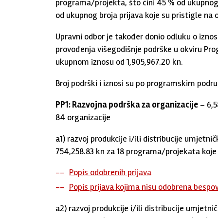
programa/projekta, što čini 45 % od ukupnog b
od ukupnog broja prijava koje su pristigle na 
Upravni odbor je također donio odluku o izno
provođenja višegodišnje podrške u okviru Pro
ukupnom iznosu od 1,905,967.20 kn.
Broj podrški i iznosi su po programskim podru
PP1: Razvojna podrška za organizacije
– 6,5
84 organizacije
a1) razvoj produkcije i/ili distribucije umjetni
754,258.83 kn za 18 programa/projekata koje 
Popis odobrenih prijava
Popis prijava kojima nisu odobrena bespo
a2) razvoj produkcije i/ili distribucije umjetni