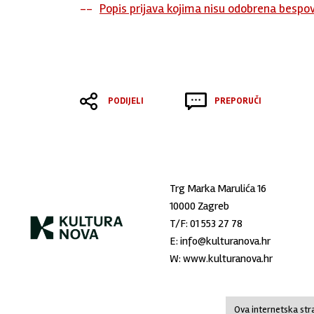
Popis prijava kojima nisu odobrena bespo
PODIJELI
PREPORUČI
Trg Marka Marulića 16
10000 Zagreb
T/F:
01 553 27 78
E:
info@kulturanova.hr
W:
www.kulturanova.hr
Ova internetska stra